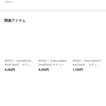
155cm
関連アイテム
IRIS47｜shymphony
IRIS47｜Scala widest
IRIS47｜linen frame h
head band カチュー
headband カチューシ
ead band カチュー
シャ コットン リボ
ャ ベロア
シャ ヘアアクセサリ
9,350円
9,350円
7,700円
ン
ー リネン