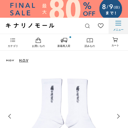
メニュー
カート
カテゴリ
お買いもの
新着再入荷
読みもの
H.O.V