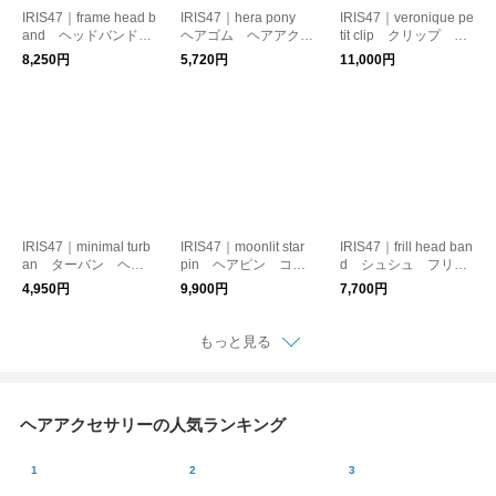
IRIS47｜frame head b
IRIS47｜hera pony
IRIS47｜veronique pe
and ヘッドバンド
ヘアゴム ヘアアクセ
tit clip クリップ ヘ
カチューシャ ターバ
サリー ハートモチー
アアクセサリー
8,250円
5,720円
11,000円
ン
フ
IRIS47｜minimal turb
IRIS47｜moonlit star
IRIS47｜frill head ban
an ターバン ヘア
pin ヘアピン コス
d シュシュ フリ
バンド
チュームジュエリー
ル マニッシュ
4,950円
9,900円
7,700円
月モチーフ
もっと見る
ヘアアクセサリーの人気ランキング