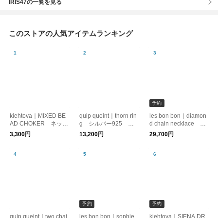
IRIS47の一覧を見る
このストアの人気アイテムランキング
予約
kiehtova｜MIXED BE
quip queint｜thorn rin
les bon bon｜diamon
AD CHOKER ネック
g シルバー925 リ
d chain necklace ダ
レス コード レイヤ
ング ユニセックス
イヤモンド 10金
3,300円
13,200円
29,700円
ード
ネックレス
予約
予約
quip queint｜two chai
les bon bon｜sophie
kiehtova｜SIENA DR