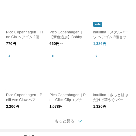
sale
Pico Copenhagen｜Fi
Pico Copenhagen｜
kauliina｜メタルパー
ne Gia ヘアゴム 2個セ
【新色追加】Bobby
ツ ヘアゴム 2種セット
ット 【メール便】
(ボビー) ヘアピン【メ
／ プレゼント ギフト
770円
660円～
1,386円
ール便】
Pico Copenhagen｜P
Pico Copenhagen｜P
kauliina｜さっと結ぶ
etit Ace Claw ヘアク
etit Click Clip（プチク
だけで華やぐ パール
リップ
リッククリップ）ヘア
とビジューのヘアゴム
2,200円
1,078円
1,320円
ピン【メール便】
2点セット
もっと見る