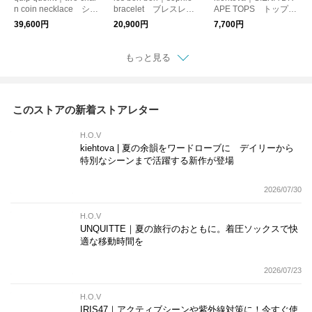
n coin necklace シル
bracelet ブレスレッ
APE TOPS トップ
バー925 ネックレ
ト K10 チェーン
ス カットソー ドレ
39,600円
20,900円
7,700円
ス ユニセックス
ープ
もっと見る
このストアの新着ストアレター
H.O.V
kiehtova | 夏の余韻をワードローブに デイリーから
特別なシーンまで活躍する新作が登場
2026/07/30
H.O.V
UNQUITTE｜夏の旅行のおともに。着圧ソックスで快
適な移動時間を
2026/07/23
H.O.V
IRIS47｜アクティブシーンや紫外線対策に！今すぐ使