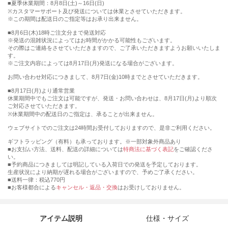
■夏季休業期間：8月8日(土)～16日(日)
※カスタマーサポート及び発送については休業とさせていただきます。
※この期間は配送日のご指定等はお承り出来ません。
■8月6日(木)18時ご注文分まで発送対応
※発送の混雑状況によってはお時間がかかる可能性もございます。
その際はご連絡をさせていただきますので、ご了承いただきますようお願いいたしま
す。
※ご注文内容によっては8月17日(月)発送になる場合がございます。
お問い合わせ対応につきまして、8月7日(金)10時までとさせていただきます。
■8月17日(月)より通常営業
休業期間中でもご注文は可能ですが、発送・お問い合わせは、8月17日(月)より順次
ご対応させていただきます。
※休業期間中の配送日のご指定は、承ることが出来ません。
ウェブサイトでのご注文は24時間お受付しておりますので、是非ご利用ください。
ギフトラッピング（有料）も承っております。※一部対象外商品あり
■お支払い方法、送料、配送の詳細については
特商法に基づく表記
をご確認くださ
い。
■予約商品につきましては明記している入荷日での発送を予定しております。
生産状況により納期が遅れる場合がございますので、予めご了承ください。
■送料一律：税込770円
■お客様都合による
キャンセル・返品・交換
はお受けしておりません。
アイテム説明
仕様・サイズ