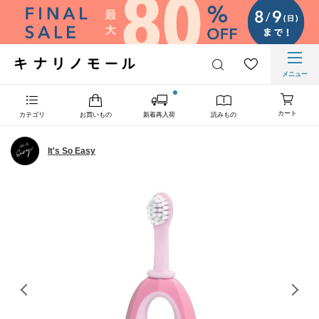
メニュー
カート
カテゴリ
お買いもの
新着再入荷
読みもの
It's So Easy