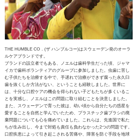
THE HUMBLE CO．(ザ ハンブルコー)はスウェーデン発のオーラ
ルケアブランドです。
ブランドの設立者でもある、ノエルは歯科学生だった頃、ジャマ
イカで歯科ボランティアのグループに参加しました。虫歯に苦し
む子供たちを治療する中で、手遅れで治療ができず腐った永久臼
歯を抜くしか方法がない、ということも経験しました。世界に
は、十分な口腔ケアの機会を得られない子どもたちが多くいるこ
とを実感し、ノエルはこの問題に取り組むことを決意しました。
また、スウェーデンで育った彼は、幼い頃から自分たちの惑星を
愛することを自然と学んでいたため、プラスチック歯ブラシの廃
棄問題についても心を痛めていました。これらは、先進国で私た
ちが生み出し、今まで対処も責任も負わなかった2つの問題です。
口腔疾患によって引き起こされる苦痛や、障害を防ぐ手段を地球