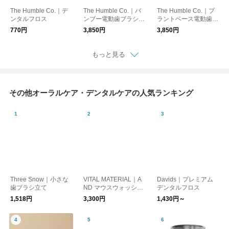
The Humble Co.｜デ
The Humble Co.｜バ
The Humble Co.｜プ
ンタルフロス
ンブー電動歯ブラシ用
ラントベース電動歯ブ
替えブラシ（Phillips
ラシ用替えブラシ（Or
770円
3,850円
3,850円
Sonicare®互換性ブラ
al-B®互換性ブラシ）
シ）
もっと見る
その他オーラルケア・デンタルケアの人気ランキング
Three Snow｜小さな
VITAL MATERIAL｜A
Davids｜プレミアム
歯ブラシ立て
ND マウスウォッシュ
デンタルフロス
ハーブミント
1,518円
3,300円
1,430円～