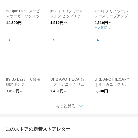
Souple Luz｜スーピ
joha｜メリノウール・
joha｜メリノウール
マオーガニックコット
シルク ヒップスター
ノースリーブアンダー
ン ストレートネック
（ショーツ）
シャツ（タンクトッ
14,300円
4,510円～
4,510円～
ブラパットキャミソー
プ）／リブK
再入荷待ち
ル （カップ付きイン
ナー）
It's So Easy｜天然海
URB APOTHECARY
URB APOTHECARY
綿スポンジ
｜オーガニック リッ
｜オーガニック リッ
プバーム
プ＆チークバーム
3,850円～
1,430円～
3,300円
もっと見る
このストアの新着ストアレター