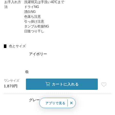
お手入れ方
洗濯弱又は手洗い40℃まで
法
ドライNG
漂白NG
色落ち注意
引っ掛け注意
タンブル乾燥NG
日陰つり干し
色とサイズ
アイボリー
ワンサイズ
カートに入れる
1,870円
グレー
アプリで見る