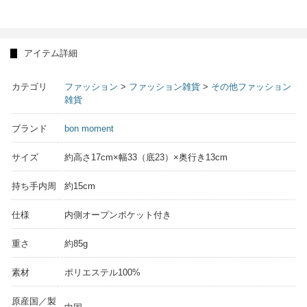
アイテム詳細
カテゴリ
ファッション
>
ファッション雑貨
>
その他ファッション
雑貨
ブランド
bon moment
サイズ
約高さ17cm×幅33（底23）×奥行き13cm
持ち手内周
約15cm
仕様
内側オープンポケット付き
重さ
約85g
素材
ポリエステル100%
原産国／製