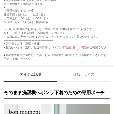
購入金額が税込11,000円以上で送料無料
※一部対象外の地域があります。
================================
【夏季休業のお知らせ】
休業期間：8/8（土）～8/16（日）
出荷停止日：8/8（土）～8/16（日）
※8/10（月）、14（金）は臨時出荷
8/7(金)17:31以降のお問合せは、営業日に順次対応させていただきます。
なお、ご注文は休業期間中も随時承っております。
お客様にはご不便をおかけいたしますが、何卒よろしくお願いいたします。
================================
■定休日：土曜・日曜・祝日
■お支払い方法、送料、配送の詳細については
特商法に基づく表記
をご確認くださ
い。
■商品保管倉庫が複数あるため、お届けの荷物が複数に分かれる場合がございます。
予めご了承ください。
アイテム説明
仕様・サイズ
そのまま洗濯機へポンッ下着のための専用ポーチ