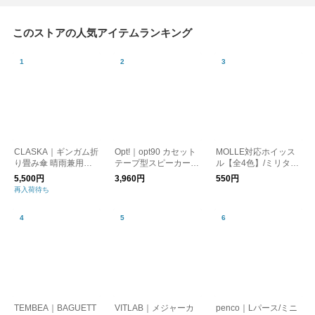
このストアの人気アイテムランキング
CLASKA｜ギンガム折
Opt!｜opt90 カセット
MOLLE対応ホイッス
り畳み傘 晴雨兼用
テープ型スピーカー/B
ル【全4色】/ミリタリ
（遮光）
luetooth
ー 笛 防災
5,500円
3,960円
550円
再入荷待ち
TEMBEA｜BAGUETT
VITLAB｜メジャーカ
penco｜Lパース/ミニ