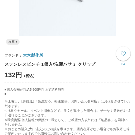
在庫 ○
大木製作所
ステンレスピンチ 1個入/洗濯バサミ クリップ
34
132円
購入金額が税込5,500円以上で送料無料
※土曜日、日曜日は「受注対応、発送業務、お問い合わせ対応」はお休みさせていた
だきます。
※祝日やセール、イベント開催などでご注文が集中した場合は、予告なく発送が1－2
日遅れることがございます。
※環境資源/個人情報の保護の一環として、ご希望の方以外には「納品書」を同封い
たしません。
※おまとめ購入(大口注文)のご相談を承ります。店内在庫がない場合でもお取寄せ等
ご案内いたしますのでお気軽にお問い合わせください。