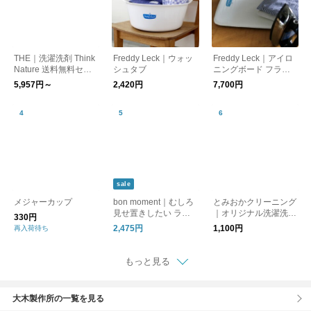
THE｜洗濯洗剤 Think
Freddy Leck｜ウォッ
Freddy Leck｜アイロ
Nature 送料無料セッ
シュタブ
ニングボード フラッ
ト
トタイプ
5,957円～
2,420円
7,700円
sale
メジャーカップ
bon moment｜むしろ
とみおかクリーニング
見せ置きしたい ラン
｜オリジナル洗濯洗剤
330円
ドリーバスケット
（詰替え用）
2,475円
1,100円
再入荷待ち
もっと見る
大木製作所の一覧を見る