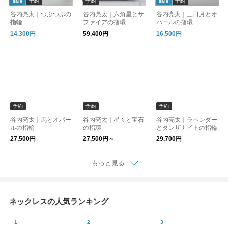
予約
予約
予約
sale
sale
谷内亮太｜つぶつぶの
谷内亮太｜六角星とサ
谷内亮太｜三日月とオ
指輪
ファイアの指環
パールの指環
14,300円
59,400円
16,500円
予約
予約
予約
谷内亮太｜馬とオパー
谷内亮太｜星々と宝石
谷内亮太｜ラベンダー
ルの指輪
の指環
とタンザナイトの指輪
27,500円
27,500円～
29,700円
もっと見る
ネックレスの人気ランキング