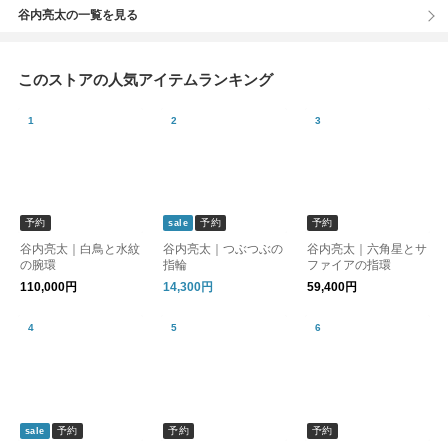
谷内亮太の一覧を見る
このストアの人気アイテムランキング
予約
予約
予約
sale
谷内亮太｜白鳥と水紋
谷内亮太｜つぶつぶの
谷内亮太｜六角星とサ
の腕環
指輪
ファイアの指環
110,000円
14,300円
59,400円
予約
予約
予約
sale