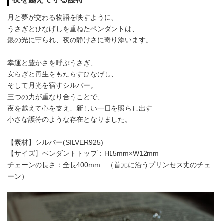
月と夢が交わる物語を映すように、
うさぎとひなげしを重ねたペンダントは、
銀の光に守られ、夜の静けさに寄り添います。
幸運と豊かさを呼ぶうさぎ、
安らぎと再生をもたらすひなげし、
そして月光を宿すシルバー。
三つの力が重なり合うことで、
夜を越えて心を支え、新しい一日を照らし出す――
小さな護符のような存在となりました。
【素材】シルバー(SILVER925)
【サイズ】ペンダントトップ：H15mm×W12mm
チェーンの長さ：全長400mm （首元に沿うプリンセス丈のチェ
ーン）