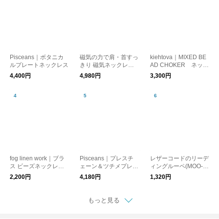
Pisceans｜ボタニカ
磁気の力で肩・首すっ
kiehtova｜MIXED BE
ルプレートネックレス
きり 磁気ネックレス
AD CHOKER ネック
管理医療機器／MAGS
レス コード レイヤ
4,400円
4,980円
3,300円
LIM マグスリム
ード
fog linen work｜ブラ
Pisceans｜プレスチ
レザーコードのリーデ
ス ビーズネックレス
ェーン＆ツチメプレー
ィングルーペ(MOO-1
S【メール便可】
トネックレス（ステン
09)【メール便対象】
2,200円
4,180円
1,320円
レス）
もっと見る