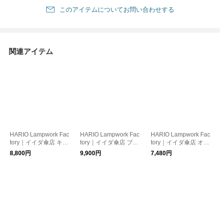
このアイテムについてお問い合わせする
関連アイテム
HARIO Lampwork Fac
HARIO Lampwork Fac
HARIO Lampwork Fac
tory｜イイダ傘店 キン
tory｜イイダ傘店 ブル
tory｜イイダ傘店 オデ
モクセイ （アンバ
ーベリー ピアス・イ
ン ピアス・イヤリン
8,800円
9,900円
7,480円
ー） ピアス・イヤリ
ヤリング
グ
ング