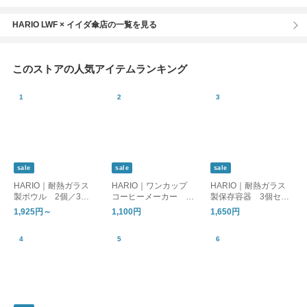
HARIO LWF × イイダ傘店の一覧を見る
このストアの人気アイテムランキング
sale
sale
sale
HARIO｜耐熱ガラス
HARIO｜ワンカップ
HARIO｜耐熱ガラス
製ボウル 2個／3個
コーヒーメーカー B
製保存容器 3個セッ
セット
ATON ［母の日/ギフ
ト
1,925円～
1,100円
1,650円
ト］