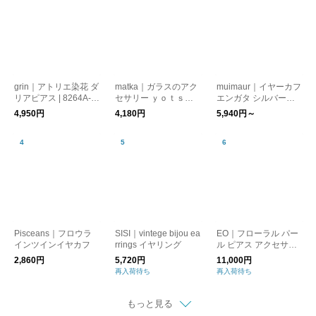
grin｜アトリエ染花 ダ
matka｜ガラスのアク
muimaur｜イヤーカフ
リアピアス | 8264A-0
セサリー ｙｏｔｓｕ
エンガタ シルバー
13
（ヨツ）【ピアス・イ
［ギフト/贈り物］
4,950円
4,180円
5,940円～
ヤリング】【プレゼン
ト】【母の日】
Pisceans｜フロウラ
SISI｜vintege bijou ea
EO｜フローラル パー
インツインイヤカフ
rrings イヤリング
ル ピアス アクセサリ
ー Floral Pearl Pierce
2,860円
5,720円
11,000円
EO26AW-28 イオ
再入荷待ち
再入荷待ち
もっと見る