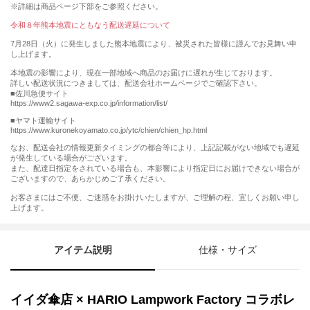
※詳細は商品ページ下部をご参照ください。
令和８年熊本地震にともなう配送遅延について
7月28日（火）に発生しました熊本地震により、被災された皆様に謹んでお見舞い申
し上げます。
本地震の影響により、現在一部地域へ商品のお届けに遅れが生じております。
詳しい配送状況につきましては、配送会社ホームページでご確認下さい。
■佐川急便サイト
https://www2.sagawa-exp.co.jp/information/list/
■ヤマト運輸サイト
https://www.kuronekoyamato.co.jp/ytc/chien/chien_hp.html
なお、配送会社の情報更新タイミングの都合等により、上記記載がない地域でも遅延
が発生している場合がございます。
また、配達日指定をされている場合も、本影響により指定日にお届けできない場合が
ございますので、あらかじめご了承ください。
お客さまにはご不便、ご迷惑をお掛けいたしますが、ご理解の程、宜しくお願い申し
上げます。
アイテム説明
仕様・サイズ
イイダ傘店 × HARIO Lampwork Factory コラボレ