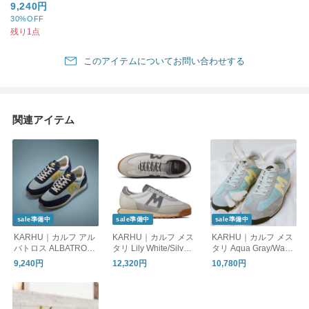
9,240円
30%OFF
残り1点
このアイテムについてお問い合わせする
関連アイテム
sale準備中
sale準備中
sale準備中
KARHU｜カルフ アル
KARHU｜カルフ メス
KARHU｜カルフ メス
バトロス ALBATROS
タリ Lily White/Silver
タリ Aqua Gray/Wax
S 82（KH807064）
スニーカー フィンラ
Yellow スニーカー フ
9,240円
12,320円
10,780円
ンド MESTARI CONT
ィンランド MESTARI
ROL "FLOW STAT
（KH805092）
E"（KH840007）