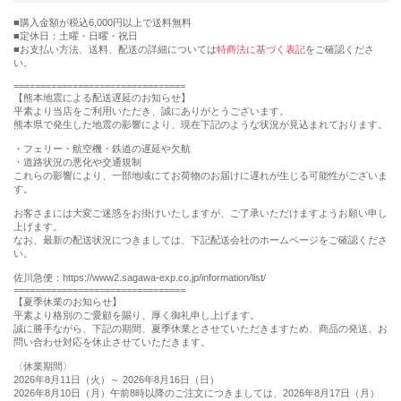
購入金額が税込6,000円以上で送料無料
定休日：土曜・日曜・祝日
■お支払い方法、送料、配送の詳細については
特商法に基づく表記
をご確認くださ
い。
================================
【熊本地震による配送遅延のお知らせ】
平素より当店をご利用いただき、誠にありがとうございます。
熊本県で発生した地震の影響により、現在下記のような状況が見込まれております。
・フェリー・航空機・鉄道の遅延や欠航
・道路状況の悪化や交通規制
これらの影響により、一部地域にてお荷物のお届けに遅れが生じる可能性がございま
す。
お客さまには大変ご迷惑をお掛けいたしますが、ご了承いただけますようお願い申し
上げます。
なお、最新の配送状況につきましては、下記配送会社のホームページをご確認くださ
い。
佐川急便：https://www2.sagawa-exp.co.jp/information/list/
================================
【夏季休業のお知らせ】
平素より格別のご愛顧を賜り、厚く御礼申し上げます。
誠に勝手ながら、下記の期間、夏季休業とさせていただきますため、商品の発送、お
問い合わせ対応を休止させていただきます。
〈休業期間〉
2026年8月11日（火）～ 2026年8月16日（日）
2026年8月10日（月）午前8時以降のご注文につきましては、2026年8月17日（月）