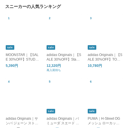
スニーカーの人気ランキング
sale
sale
sale
MOONSTAR｜【SAL
adidas Originals｜【S
adidas Originals｜【S
E 30%OFF】STUDEN
ALE 30%OFF】Stan
ALE 30%OFF】TOBA
スチューデン 810s エ
Smith GORE-TEX ス
CCO タバコ シューズ
5,390円
12,320円
10,780円
イトテンス スニーカ
タンスミス ゴアテッ
靴 くつ スニーカー ユ
再入荷待ち
ー レディース メンズ
クス レディース シュ
ニセックス jp9651
et002
ーズ 靴 スニーカー ホ
ワイト jr3323
sale
sale
adidas Originals｜サ
adidas Originals｜バ
PUMA｜H-Street OG
ンバ ジェーン ストラ
ミューダ スエード ス
メッシュ ローカット
ップ スニーカー SAM
ニーカー BRMD W br
スニーカー シューズ