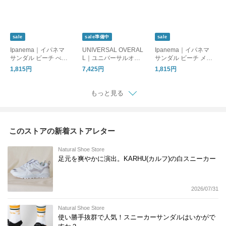
sale
sale準備中
sale
Ipanema｜イパネマ
UNIVERSAL OVERAL
Ipanema｜イパネマ
サンダル ビーチ べっ
L｜ユニバーサルオー
サンダル ビーチ メタ
甲 ブラック VIBE SAN
バーオール サンダル
リック ベージュ VIBE
1,815円
7,425円
1,815円
DAL（SP82429927）
スニーカーサンダル U
SANDAL（SP824290
O32（UO32177）
06）
もっと見る
このストアの新着ストアレター
Natural Shoe Store
足元を爽やかに演出。KARHU(カルフ)の白スニーカー
2026/07/31
Natural Shoe Store
使い勝手抜群で人気！スニーカーサンダルはいかがで