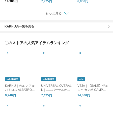
14,300円
7,975円
6,050円
BA JANE W samba-j-
md-w
靴 HストリートOG 40
w-same1
3692 プーマ
もっと見る
KARHUの一覧を見る
このストアの人気アイテムランキング
sale準備中
sale準備中
sale
KARHU｜カルフ アル
UNIVERSAL OVERAL
VEJA｜【SALE】ヴェ
バトロス ALBATROS
L｜ユニバーサルオー
ジャ カンポ CAMPO E
S 82（KH807064）
バーオール サンダル
XTRA-WHITE ALMON
9,240円
7,425円
14,300円
スニーカーサンダル U
D スニーカー（VJCP
O32（UO32176）
052920）