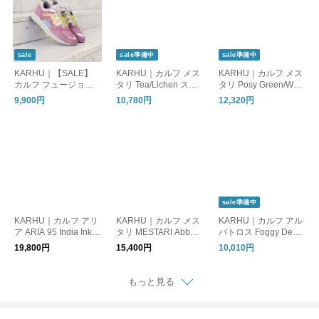
sale
sale準備中
sale準備中
KARHU｜【SALE】
KARHU｜カルフ メス
KARHU｜カルフ メス
カルフ フュージョン L
タリ Tea/Lichen スニ
タリ Posy Green/Whit
ilas/Golden Green ス
ーカー フィンランド
e スニーカー フィンラ
9,900円
10,780円
12,320円
ニーカー フィンラン
MESTARI（KH80509
ンド MESTARI（KH8
ド Fusion2.0Fusion2.
8）
05095）
0（KH804173）
sale準備中
KARHU｜カルフ アリ
KARHU｜カルフ メス
KARHU｜カルフ アル
ア ARIA 95 India Ink/S
タリ MESTARI Abbey
バトロス Foggy Dew/
tormy Weather スニー
Stone/Rain Forest ス
Turtledove スニーカー
19,800円
15,400円
10,010円
カー フィンランド（K
ニーカー フィンラン
フィンランド ALBATR
H803116）
ド（KH805078）
OSS 82（KH80706
0）
もっと見る