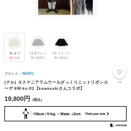
31.オフ
13.杢グレー
04.ブラック
残り1点
再入荷待ち
再入荷待ち
NARU
(ナル) タスマニアラムウールざっくりニットリボンカ
23
ーデ 6W-ks-02【kawasakiさんコラボ】
19,800円
158cm / 51kg
Waist +2cm
Find your size