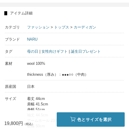
アイテム詳細
カテゴリ
ファッション
>
トップス
>
カーディガン
ブランド
NARU
タグ
母の日
|
女性向けギフト
|
誕生日プレゼント
素材
wool 100%
thickness（厚み）：●●●○○（中肉）
原産国
日本
サイズ
着丈 44cm
肩幅 41.5cm
身幅 51cm
袖丈 44.5cm
色とサイズを選択
アームホール 23.5cm
19,800円
裾幅 50cm