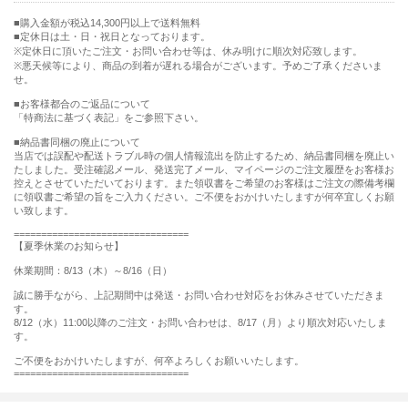
購入金額が税込14,300円以上で送料無料
定休日は土・日・祝日となっております。
※定休日に頂いたご注文・お問い合わせ等は、休み明けに順次対応致します。
※悪天候等により、商品の到着が遅れる場合がございます。予めご了承くださいま
せ。
■お客様都合のご返品について
「特商法に基づく表記」をご参照下さい。
■納品書同梱の廃止について
当店では誤配や配送トラブル時の個人情報流出を防止するため、納品書同梱を廃止い
たしました。受注確認メール、発送完了メール、マイページのご注文履歴をお客様お
控えとさせていただいております。また領収書をご希望のお客様はご注文の際備考欄
に領収書ご希望の旨をご入力ください。ご不便をおかけいたしますが何卒宜しくお願
い致します。
================================
【夏季休業のお知らせ】
休業期間：8/13（木）～8/16（日）
誠に勝手ながら、上記期間中は発送・お問い合わせ対応をお休みさせていただきま
す。
8/12（水）11:00以降のご注文・お問い合わせは、8/17（月）より順次対応いたしま
す。
ご不便をおかけいたしますが、何卒よろしくお願いいたします。
================================