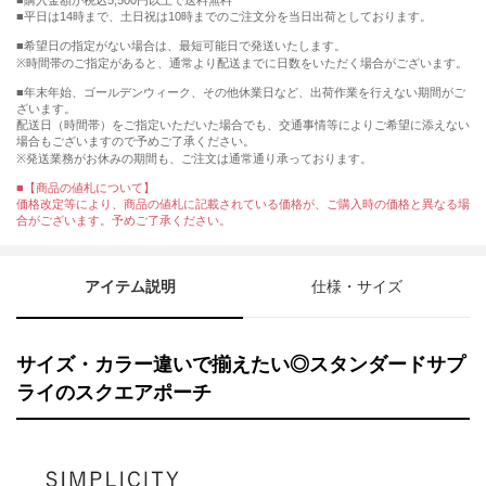
購入金額が税込5,500円以上で送料無料
平日は14時まで、土日祝は10時までのご注文分を当日出荷としております。
■希望日の指定がない場合は、最短可能日で発送いたします。
※時間帯のご指定があると、通常より配送までに日数をいただく場合がございます。
■年末年始、ゴールデンウィーク、その他休業日など、出荷作業を行えない期間がご
ざいます。
配送日（時間帯）をご指定いただいた場合でも、交通事情等によりご希望に添えない
場合もございますので予めご了承ください。
※発送業務がお休みの期間も、ご注文は通常通り承っております。
■【商品の値札について】
価格改定等により、商品の値札に記載されている価格が、ご購入時の価格と異なる場
合がございます。予めご了承ください。
アイテム説明
仕様・サイズ
サイズ・カラー違いで揃えたい◎スタンダードサプ
ライのスクエアポーチ