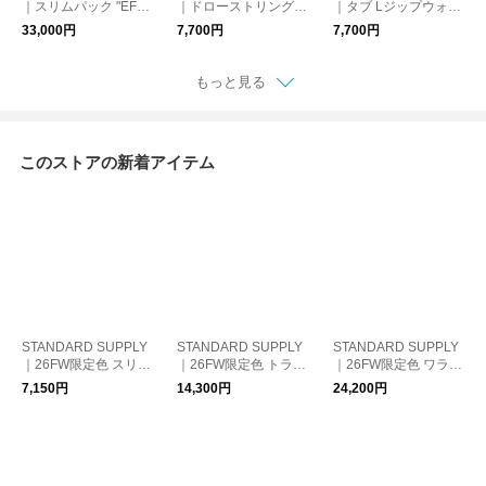
｜スリムパック "EFFE
｜ドローストリングシ
｜タブ Lジップウォレ
CT" SLIM PACK スタ
ョルダー "REGII" DRA
ット "TAB" L ZIP WAL
33,000円
7,700円
7,700円
ンダードサプライ プ
W STRING SHOULDE
LET スタンダードサプ
レゼント ビジネスリ
R スタンダードサプラ
ライ プレゼント 財布
ュック ギフト
イ ギフト ショルダー
ギフト
もっと見る
バッグ
このストアの新着アイテム
STANDARD SUPPLY
STANDARD SUPPLY
STANDARD SUPPLY
｜26FW限定色 スリン
｜26FW限定色 トライ
｜26FW限定色 ワラビ
グパースM "SIMPLICI
アングルショルダー
ー "SIMPLICITY LIMIT
7,150円
14,300円
24,200円
TY LIMITED COLOR"
"SIMPLICITY LIMITED
ED COLOR" WALLAB
SLING PURSE M スタ
COLOR" TRIANGLE S
Y スタンダードサプラ
ンダードサプライ シ
HOULDER スタンダ
イ リュック ギフト プ
ョルダーバッグ ギフ
ードサプライ ショル
レゼント
ト プレゼント
ダーバッグ ギフト プ
レゼント