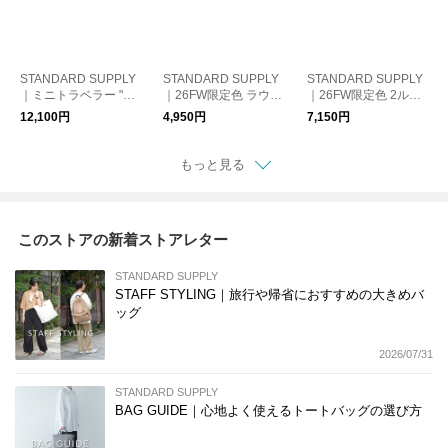
STANDARD SUPPLY
STANDARD SUPPLY
STANDARD SUPPLY
｜ミニトラベラー "SI
｜26FW限定色 ラウン
｜26FW限定色 2ルー
MPLICITY" MINI TRAV
ドチャームポーチ "SI
ムスクエアポーチM "S
12,100円
4,950円
7,150円
ELER スタンダードサ
MPLICITY LIMITED C
IMPLICITY LIMITED C
プライショルダーバッ
OLOR" ROUND CHA
OLOR" 2R SQUARE
グ ギフトプレゼント
RM POUCH スタンダ
POUCH M スタンダー
もっと見る
ードサプライ ポーチ
ドサプライ ポーチ ギ
ギフト プレゼント
フト プレゼント
このストアの新着ストアレター
STANDARD SUPPLY
STAFF STYLING｜旅行や帰省におすすめの大きめバ
ッグ
2026/07/31
STANDARD SUPPLY
BAG GUIDE｜心地よく使えるトートバッグの選び方