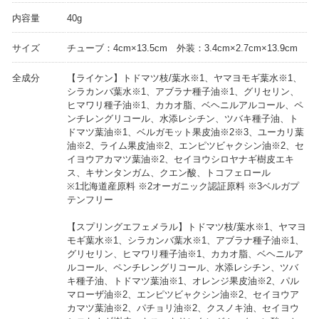
内容量
40g
サイズ
チューブ：4cm×13.5cm 外装：3.4cm×2.7cm×13.9cm
全成分
【ライケン】トドマツ枝/葉水※1、ヤマヨモギ葉水※1、
シラカンバ葉水※1、アブラナ種子油※1、グリセリン、
ヒマワリ種子油※1、カカオ脂、ベヘニルアルコール、ペ
ンチレングリコール、水添レシチン、ツバキ種子油、ト
ドマツ葉油※1、ベルガモット果皮油※2※3、ユーカリ葉
油※2、ライム果皮油※2、エンピツビャクシン油※2、セ
イヨウアカマツ葉油※2、セイヨウシロヤナギ樹皮エキ
ス、キサンタンガム、クエン酸、トコフェロール
※1北海道産原料 ※2オーガニック認証原料 ※3ベルガプ
テンフリー
【スプリングエフェメラル】トドマツ枝/葉水※1、ヤマヨ
モギ葉水※1、シラカンバ葉水※1、アブラナ種子油※1、
グリセリン、ヒマワリ種子油※1、カカオ脂、ベヘニルア
ルコール、ペンチレングリコール、水添レシチン、ツバ
キ種子油、トドマツ葉油※1、オレンジ果皮油※2、パル
マローザ油※2、エンピツビャクシン油※2、セイヨウア
カマツ葉油※2、パチョリ油※2、クスノキ油、セイヨウ