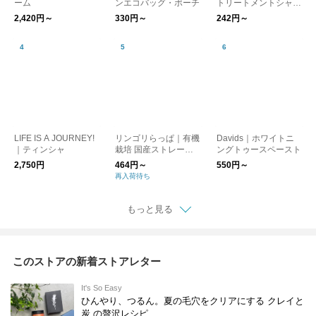
ーム
ンエコバッグ・ポーチ
トリートメントシャン
プー・ヘアオイル・ヘ
2,420円～
330円～
242円～
アミスト
LIFE IS A JOURNEY!
リンゴリらっぱ｜有機
Davids｜ホワイトニ
｜ティンシャ
栽培 国産ストレート1
ングトゥースペースト
00% りんごジュース
2,750円
464円～
550円～
再入荷待ち
もっと見る
このストアの新着ストアレター
It's So Easy
ひんやり、つるん。夏の毛穴をクリアにする クレイと
炭 の贅沢レシピ