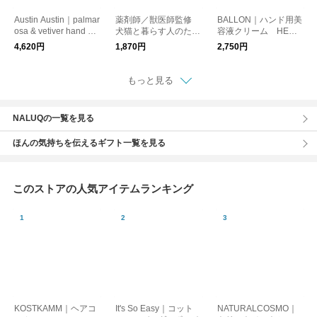
Austin Austin｜palmar
薬剤師／獣医師監修
BALLON｜ハンド用美
osa & vetiver hand cre
犬猫と暮らす人のため
容液クリーム HERB
am 50ml
の 舐めても安心 セラ
AL BLEND
4,620円
1,870円
2,750円
ミドハンドクリーム 6
0g／owners HAND C
REAM
もっと見る
NALUQの一覧を見る
ほんの気持ちを伝えるギフト一覧を見る
このストアの人気アイテムランキング
KOSTKAMM｜ヘアコ
It's So Easy｜コット
NATURALCOSMO｜