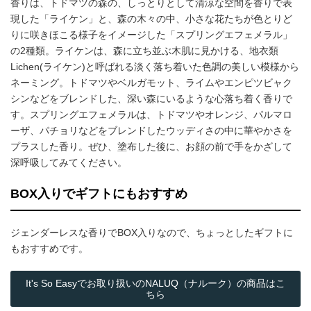
香りは、トドマツの森の、しっとりとして清涼な空間を香りで表
現した「ライケン」と、森の木々の中、小さな花たちが色とりど
りに咲きほこる様子をイメージした「スプリングエフェメラル」
の2種類。ライケンは、森に立ち並ぶ木肌に見かける、地衣類
Lichen(ライケン)と呼ばれる淡く落ち着いた色調の美しい模様から
ネーミング。トドマツやベルガモット、ライムやエンピツビャク
シンなどをブレンドした、深い森にいるような心落ち着く香りで
す。スプリングエフェメラルは、トドマツやオレンジ、パルマロ
ーザ、パチョリなどをブレンドしたウッディさの中に華やかさを
プラスした香り。ぜひ、塗布した後に、お顔の前で手をかざして
深呼吸してみてください。
BOX入りでギフトにもおすすめ
ジェンダーレスな香りでBOX入りなので、ちょっとしたギフトに
もおすすめです。
It's So Easyでお取り扱いのNALUQ（ナルーク）の商品はこ
ちら