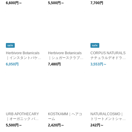
ィケアシリーズ（ボデ
ーズオイル＆ベビーバ
ァーミングボディクリ
6,600円～
5,500円～
7,700円
ィオイル・スクラブ）
ーム
ーム
sale
sale
Herbivore Botanicals
Herbivore Botanicals
CORPUS NATURALS
｜インスタントバケー
｜シュガースクラブ
ナチュラルデオドラン
ションキット
（フェイス＆ボディ）
トケアシリーズ(ロー
6,050円
7,480円
3,553円～
ルオン・ボディスプレ
ー)
URB APOTHECARY
KOSTKAMM｜ヘアコ
NATURALCOSMO｜
｜オーガニック バー
ーム
トリートメントシャン
ムシリーズ
プー・ヘアオイル・ヘ
5,500円～
2,420円～
242円～
アミスト