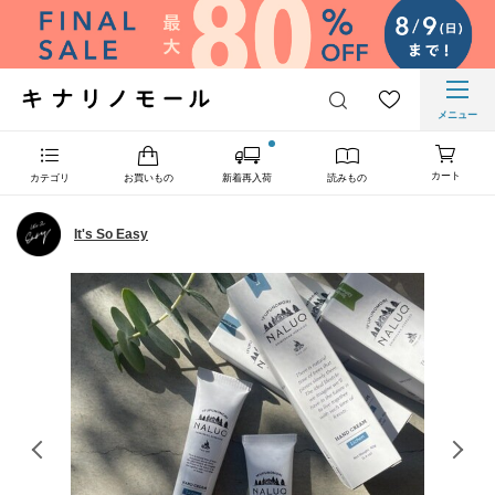
メニュー
カート
カテゴリ
お買いもの
新着再入荷
読みもの
It's So Easy