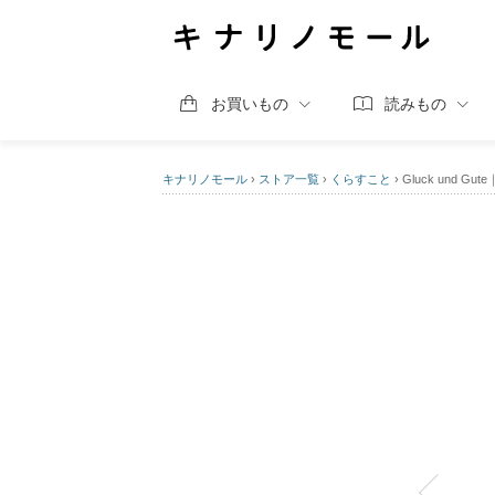
お買いもの
読みもの
キナリノモール
›
ストア一覧
›
くらすこと
›
Gluck und G