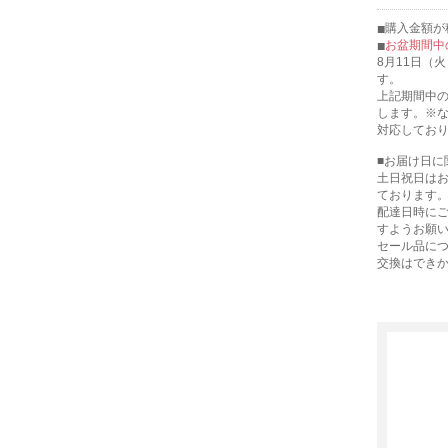
購入金額が税
お盆期間中
8月11日（
す。
上記期間中の
します。※
対応してお
■お届け日に
土日祝日は
ております
配達日時に
すようお願
セール品に
交換はでき