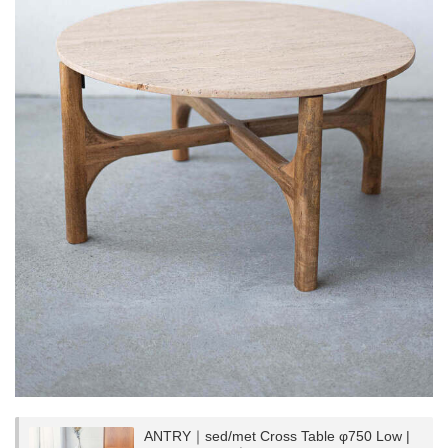
ANTRY｜sed/met Cross Table φ750 Low |