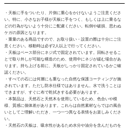
・天板に手をついたり、片側に重心をかけないようご注意くださ
い。特に、小さなお子様が天板に手をつく、もしくは上に乗るな
どの行為がないよう十分にご配慮ください。転倒や破損、思わぬ
ケガの原因となります。
・重量のある商品ですので、お取り扱い・設置の際は十分にご注
意ください。移動時は必ず2人以上で行ってください。
・天板はベース部分にネジ式で固定されています。回転させるこ
とで取り外しが可能な構造のため、使用中にネジが緩む場合があ
ります。持ち上げる前に、天板がしっかり固定されているかご確
認ください。
・すべての石には何層にも重なった自然な保護コーティングが施
されています。ただし防水仕様ではありません。水で洗うことは
できますが、すぐに布で乾拭きする必要があります。
・本製品は、天然石と天然木を使用しているため、色合いや模
様、質感に個体差があります。これらは自然素材ならではの風合
いとしてご理解いただき、一つ一つ異なる表情をお楽しみくださ
い。
・天然石の天板は、吸水性があるため水分や油分を含んだものを