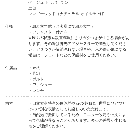
ベージュ トラバーチン
土台
マンゴーウッド（ナチュラル オイル仕上げ）
仕様
・組み立て式（お客様にて組み立て）
・アジャスター付き※
※床面の状態や設置環境によりガタつきが生じる場合があ
ります。その際は脚先のアジャスターで調整してくださ
い。ガタつきが解消されない場合や、床の傷が気になる
場合は、フェルトなどの保護材をご使用ください。
付属品
・天板
・脚部
・ボルト
・ワッシャー
・レンチ
備考
・自然素材特有の個体差や石の模様は、世界にひとつだ
けの特別な表情としてお楽しみいただけます。
・自然光で撮影しているため、モニター設定や照明によ
って色味が異なることがあります。多少の差異が生じる
点をご理解ください。