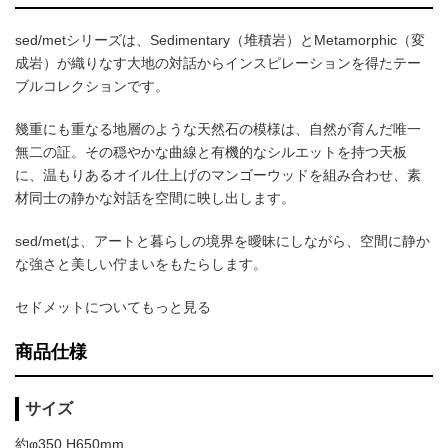
sed/metシリーズは、Sedimentary（堆積岩）とMetamorphic（変
成岩）が織りなす大地の対話からインスピレーションを得たテー
ブルコレクションです。
幾重にも重なる地層のような天然石の模様は、自然が育んだ唯一
無二の証。その穏やかな曲線と有機的なシルエットを持つ天板
に、温もりあるオイル仕上げのマンゴーウッドを組み合わせ、素
材同士の静かな対話を空間に映し出します。
sed/metは、アートと暮らしの境界を曖昧にしながら、空間に静か
な強さと美しい佇まいをもたらします。
セドメットについてもっと見る
商品仕様
サイズ
約φ350 H650mm