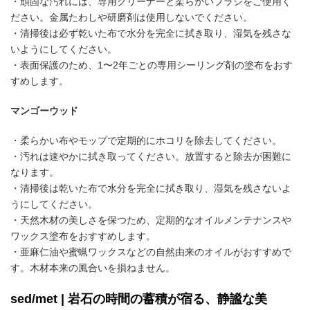
・頑固な汚れには、専用クリーナーと柔らかいブラシをご使用く
ださい。金属たわしや研磨剤は使用しないでください。
・清掃後は必ず乾いた布で水分を完全に拭き取り、湿気を残さな
いようにしてください。
・表面保護のため、1〜2年ごとの専用シーリング剤の塗布をおす
すめします。
マンゴーウッド
・柔らかい布やモップで定期的にホコリを除去してください。
・汚れは速やかに拭き取ってください。放置すると除去が困難に
なります。
・清掃後は乾いた布で水分を完全に拭き取り、湿気を残さないよ
うにしてください。
・天然木材の美しさを保つため、定期的なオイルメンテナンスや
ワックス塗布をおすすめします。
・亜麻仁油や蜜蝋ワックスなどの自然由来のオイルがおすすめで
す。木材本来の風合いを損ねません。
sed/met | 岩石の時間の蓄積が宿る、静謐な美