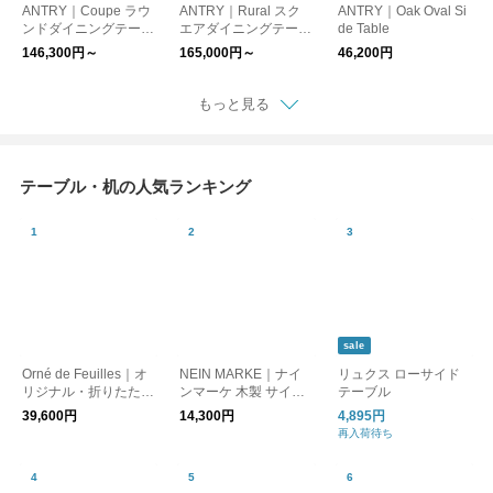
ANTRY｜Coupe ラウ
ANTRY｜Rural スク
ANTRY｜Oak Oval Si
ンドダイニングテーブ
エアダイニングテーブ
de Table
ル
ル
146,300円～
165,000円～
46,200円
もっと見る
テーブル・机の人気ランキング
sale
Orné de Feuilles｜オ
NEIN MARKE｜ナイ
リュクス ローサイド
リジナル・折りたたみ
ンマーケ 木製 サイド
テーブル
式コーヒーテーブル
テーブル
39,600円
14,300円
4,895円
再入荷待ち