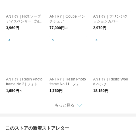
ANTRY｜Flott ソープ
ANTRY｜Coupe ベン
ANTRY｜フリンジク
ディスペンサー（泡タ
チチェア
ッションカバー
イプ）｜ソープボト
3,960円
77,000円～
2,970円
ル・ポンプボトル・ハ
ンドソープ
ANTRY｜Resin Photo
ANTRY｜Resin Photo
ANTRY｜Rustic Woo
frame No.2 | フォトフ
frame No.11 | フォト
d ベンチ
レーム
フレーム
1,650円～
1,760円
18,150円
もっと見る
このストアの新着ストアレター