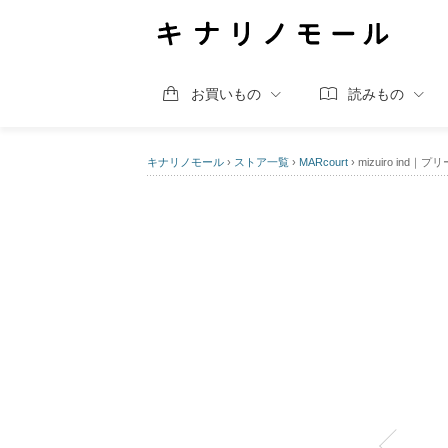
お買いもの
読みもの
キナリノモール
›
ストア一覧
›
MARcourt
›
mizuiro ind