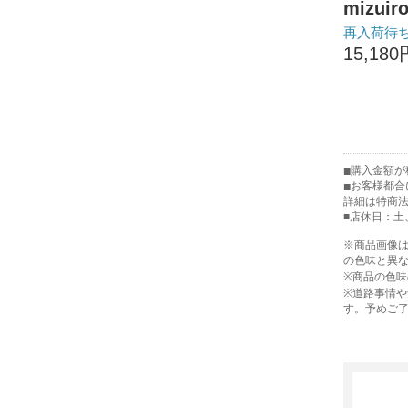
mizu
再入荷待
15,180
購入金額が税
お客様都合
詳細は特商
■店休日：土
※商品画像
の色味と異
※商品の色
※道路事情
す。予めご