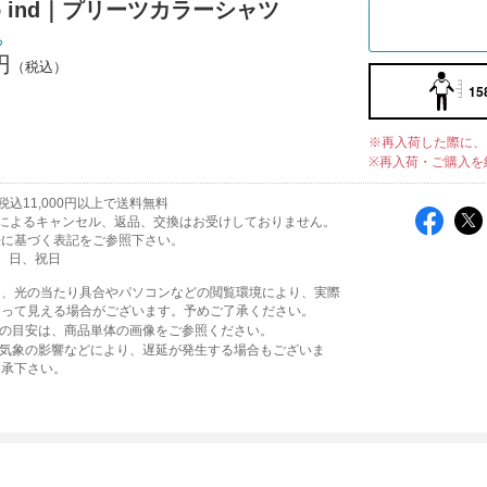
iro ind｜プリーツカラーシャツ
ち
円
15
※再入荷した際に、
※再入荷・ご購入を
込11,000円以上で送料無料
によるキャンセル、返品、交換はお受けしておりません。
法に基づく表記をご参照下さい。
、日、祝日
は、光の当たり具合やパソコンなどの閲覧環境により、実際
なって見える場合がございます。予めご了承ください。
味の目安は、商品単体の画像をご参照ください。
や気象の影響などにより、遅延が発生する場合もございま
了承下さい。