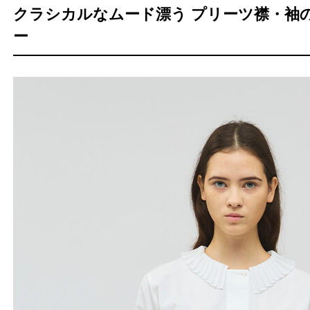
クラシカルなムード漂う プリーツ襟・袖
ー