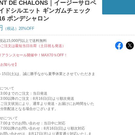
NT DE CHALONS｜イージーサロペ
ワイドシルエット ギンガムチェック
0616 ポンデシャロン
円
20%OFF
込15,000円以上で送料無料
のご注文は最短当日出荷（土日祝も発送）
クリアランスセール開催中！MAX70％OFF！
のお知らせ】
木)～15日(土)は、誠に勝手ながら夏季休業とさせていただきま
送について
)13:00までのご注文：当日発送
)13:00以降のご注文：8月16日(日)より順次発送
はご注文状況により、通常より発送・お届けにお時間をいた
、分割配送となる場合がございます。
わせについて
)17:00までのお問い合わせ：当日中に対応
)17:00以降のお問い合わせ：8月16日(日)より順次対応
お問い合わせは、8月17日(月)より通常通り対応いたしま