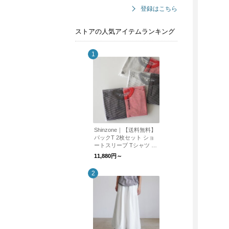
登録はこちら
ストアの人気アイテムランキング
Shinzone｜【送料無料】
パックT 2枚セット ショ
ートスリーブ Tシャツ 無
地 ボーダー 半袖Tシャツ
11,880円～
PACK TEE 20SMSCU66
26SMSCU17 シンゾーン
【CROUKA別注】