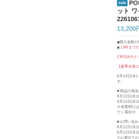
PO
sale
ット 
2261
13,200
購入金額が税
13時まで
CROUKA
【夏季休業
8月13日(
す。
■ 商品の発
8月12日(水
8月12日(水
※休業明け
だく場合や
■ お問い合
8月12日(水
8月12日(水
※お電話での