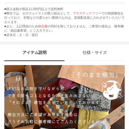
購入金額が税込11,000円以上で送料無料
弊社では、ゼロウェイストの取り組みとして、
プラスチックフリー
での簡易梱包を
行っており、衣類などの柔らかい素材のものは、直接配送袋に入れさせていただいて
おります。
■また、上記理由のため
納品書
の同封を致しておりません。ご希望の場合は、備考欄
に「納品書希望」とご入力下さい。
■店休日：土・日・祝日
アイテム説明
仕様・サイズ