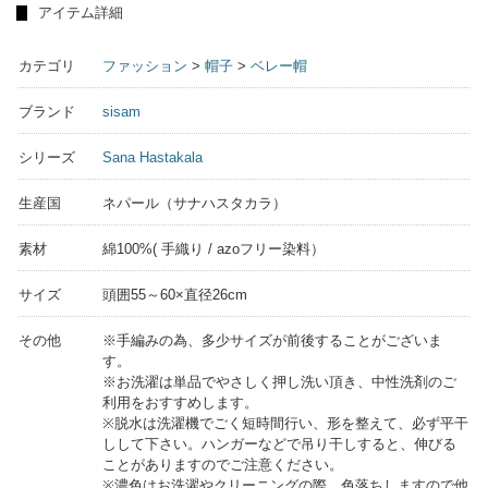
アイテム詳細
カテゴリ
ファッション
>
帽子
>
ベレー帽
ブランド
sisam
シリーズ
Sana Hastakala
生産国
ネパール（サナハスタカラ）
素材
綿100%( 手織り / azoフリー染料）
サイズ
頭囲55～60×直径26cm
その他
※手編みの為、多少サイズが前後することがございま
す。
※お洗濯は単品でやさしく押し洗い頂き、中性洗剤のご
利用をおすすめします。
※脱水は洗濯機でごく短時間行い、形を整えて、必ず平干
しして下さい。ハンガーなどで吊り干しすると、伸びる
ことがありますのでご注意ください。
※濃色はお洗濯やクリーニングの際、色落ちしますので他