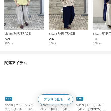
sisam FAIR TRADE
sisam FAIR TRADE
sisam FAIR
A.N
A.N
T.E
156cm
156cm
158cm
関連アイテム
sale
sale
sale
アプリで見る
sisam｜コットンファ
sisam｜アランニット
sisam｜ヒカリベレー
ブリックベレー【帽
ベレー【帽子】【ギフ
【ギフトおすすめ】