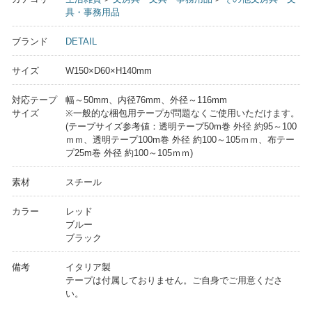
具・事務用品
ブランド
DETAIL
サイズ
W150×D60×H140mm
対応テープ
幅～50mm、内径76mm、外径～116mm
サイズ
※一般的な梱包用テープが問題なくご使用いただけます。
(テープサイズ参考値：透明テープ50m巻 外径 約95～100
ｍｍ、透明テープ100m巻 外径 約100～105ｍｍ、布テー
プ25m巻 外径 約100～105ｍｍ)
素材
スチール
カラー
レッド
ブルー
ブラック
備考
イタリア製
テープは付属しておりません。ご自身でご用意くださ
い。