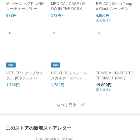
Mr.ビーン ベアPLUSH
MEDICAL CASE / GL
RELAX｜Moon Temp
キーチェーン/キーホ
OW IN THE DARK ピ
o Clock ムーンテンポ
ルダー
ルケース 蓄光
クロック/置時計 目覚
673円
178円～
4,950円
まし時計
再入荷待ち
sale
sale
VETLER｜アップサイ
HIGHTIDE｜スチール
TEMBEA｜PAPER TO
クル 保冷ランチバッ
メガネケース/ペンケ
TE SMALL (PVC) D
グ/保冷バッグ
ース
OG-1/トートバッグ 犬
1,782円
1,782円
19,800円
再入荷待ち
もっと見る
このストアの新着ストアレター
CDC GENERAL STORE