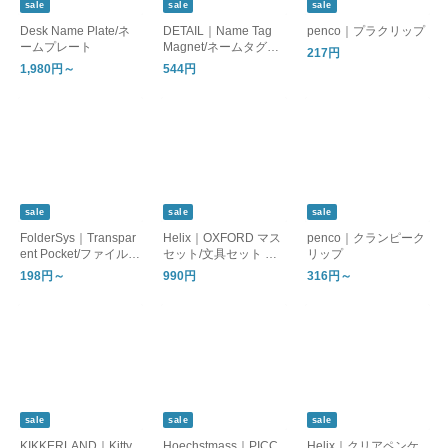
sale
sale
sale
Desk Name Plate/ネ
DETAIL｜Name Tag
penco｜プラクリップ
ームプレート
Magnet/ネームタグマ
217円
グネット
1,980円～
544円
sale
sale
sale
FolderSys｜Transpar
Helix｜OXFORD マス
penco｜クランピーク
ent Pocket/ファイルバ
セット/文具セット 定
リップ
ッグ 書類整理 A4 A5
規 コンパス
198円～
990円
316円～
sale
sale
sale
KIKKERLAND｜Kitty
Hoechstmass｜PICC
Helix｜クリアペンケ