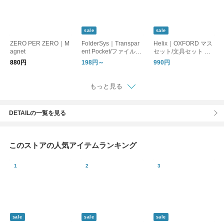
sale
sale
ZERO PER ZERO｜M
FolderSys｜Transpar
Helix｜OXFORD マス
agnet
ent Pocket/ファイルバ
セット/文具セット 定
ッグ 書類整理 A4 A5
規 コンパス
880円
198円～
990円
もっと見る
DETAILの一覧を見る
このストアの人気アイテムランキング
sale
sale
sale