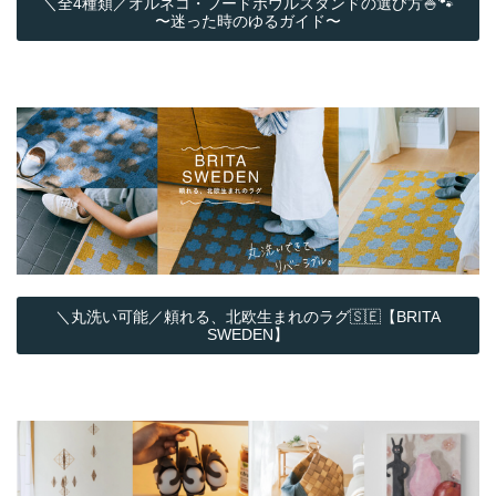
＼全4種類／オルネコ・フードボウルスタンドの選び方🍚🐾
〜迷った時のゆるガイド〜
＼丸洗い可能／頼れる、北欧生まれのラグ🇸🇪【BRITA
SWEDEN】