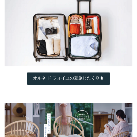
オルネ ド フォイユの夏旅じたく🌻🧳