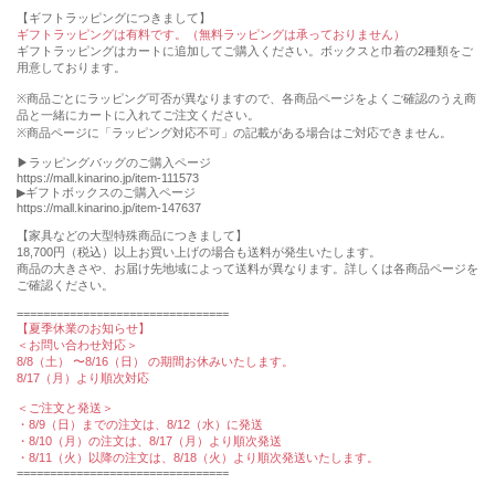
【ギフトラッピングにつきまして】
ギフトラッピングは有料です。（無料ラッピングは承っておりません）
ギフトラッピングはカートに追加してご購入ください。ボックスと巾着の2種類をご
用意しております。
※商品ごとにラッピング可否が異なりますので、各商品ページをよくご確認のうえ商
品と一緒にカートに入れてご注文ください。
※商品ページに「ラッピング対応不可」の記載がある場合はご対応できません。
▶︎ラッピングバッグのご購入ページ
https://mall.kinarino.jp/item-111573
▶︎ギフトボックスのご購入ページ
https://mall.kinarino.jp/item-147637
【家具などの⼤型特殊商品につきまして】
18,700円（税込）以上お買い上げの場合も送料が発⽣いたします。
商品の⼤きさや、お届け先地域によって送料が異なります。詳しくは各商品ページを
ご確認ください。
================================
【夏季休業のお知らせ】
＜お問い合わせ対応＞
8/8（土） 〜8/16（日） の期間お休みいたします。
8/17（月）より順次対応
＜ご注文と発送＞
・8/9（日）までの注文は、8/12（水）に発送
・8/10（月）の注文は、8/17（月）より順次発送
・8/11（火）以降の注文は、8/18（火）より順次発送いたします。
================================