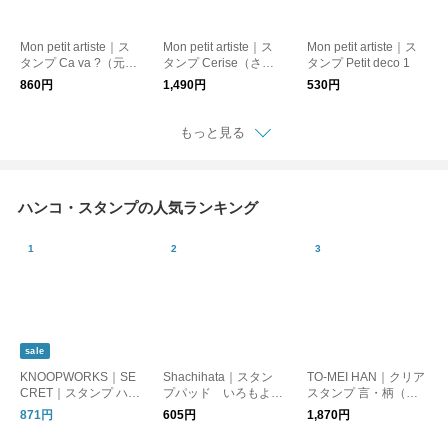
Mon petit artiste｜ス
Mon petit artiste｜ス
Mon petit artiste｜ス
タンプ Ca va ?（元
タンプ Cerise（さく
タンプ Petit deco 1
気？）
らんぼ）
860円
1,490円
530円
もっと見る
ハンコ・スタンプの人気ランキング
sale
KNOOPWORKS｜SE
Shachihata｜スタン
TO-MEI HAN｜クリア
CRET｜スタンプ ハン
プパッド いろもよ
スタンプ 言・柄（コ
コ
う わらべ
ト・ガラ）
871円
605円
1,870円