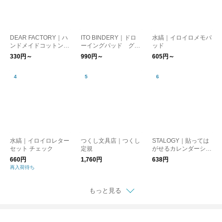
DEAR FACTORY｜ハ
ITO BINDERY｜ドロ
水縞｜イロイロメモパ
ンドメイドコットンペ
ーイングパッド グレ
ッド
ーパー ラウンドカー
ー
330円～
990円～
605円～
ド
水縞｜イロイロレター
つくし文具店｜つくし
STALOGY｜貼っては
セット チェック
定規
がせるカレンダーシー
ル S 週間カレンダー
660円
1,760円
638円
用
再入荷待ち
もっと見る