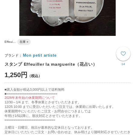
Effeui…
在庫 ○
Mon petit artiste
スタンプ Effeuiller la marguerite（花占い）
14
1,250円
購入金額が税込3,000円以上で送料無料
============================
2026年末年始の休業期間について
12/30～1/4 まで、冬季休業とさせていただきます。
12/25 10:00 までに受注いただいたご注文では、休業前に出荷いたします。
休業期間中にいただいたご注文・お問合せにつきましては
年明け1/5以降に、順次対応とさせていただきます。
============================
土曜日・日曜日、祝日が基本的な定休日となっております。
定休日にいただいたご注文・お問い合わせは、休み明けより随時対応させていただき