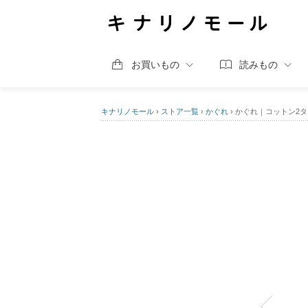
お買いもの
読みもの
キナリノモール
›
ストア一覧
›
かぐれ
›
かぐれ｜コットン2