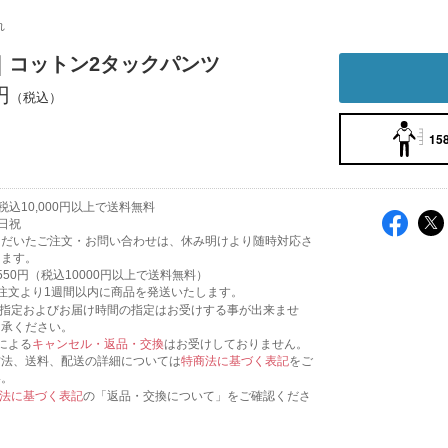
れ
｜コットン2タックパンツ
円
158
込10,000円以上で送料無料
日祝
ただいたご注文・お問い合わせは、休み明けより随時対応さ
きます。
550円（税込10000円以上で送料無料）
注文より1週間以内に商品を発送いたします。
日指定およびお届け時間の指定はお受けする事が出来ませ
了承ください。
による
キャンセル・返品・交換
はお受けしておりません。
方法、送料、配送の詳細については
特商法に基づく表記
をご
い。
法に基づく表記
の「返品・交換について」をご確認くださ