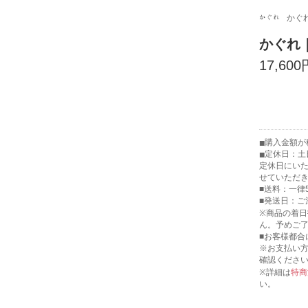
かぐ
かぐれ
17,600
購入金額が税
定休日：土
定休日にい
せていただ
■送料：一律
■発送日：ご
※商品の着
ん。予めご
■お客様都合
※お支払い
確認くださ
※詳細は
特商
い。