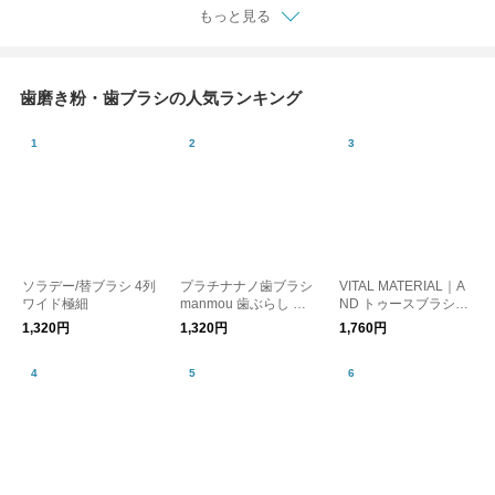
もっと見る
歯磨き粉・歯ブラシの人気ランキング
ソラデー/替ブラシ 4列
プラチナナノ歯ブラシ
VITAL MATERIAL｜A
ワイド極細
manmou 歯ぶらし 日
ND トゥースブラシセ
本製 ギフト
ット レモンミント
1,320円
1,320円
1,760円