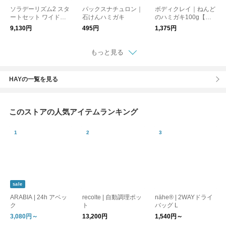
ソラデーリズム2 スタ
パックスナチュロン｜
ボディクレイ｜ねんど
ートセット ワイド極
石けんハミガキ
のハミガキ100g【歯
細
磨き粉】【ギフトおす
9,130円
495円
1,375円
すめ】
もっと見る
HAYの一覧を見る
このストアの人気アイテムランキング
sale
ARABIA | 24h アベッ
recolte | 自動調理ポッ
nähe® | 2WAYドライ
ク
ト
バッグ L
3,080円～
13,200円
1,540円～