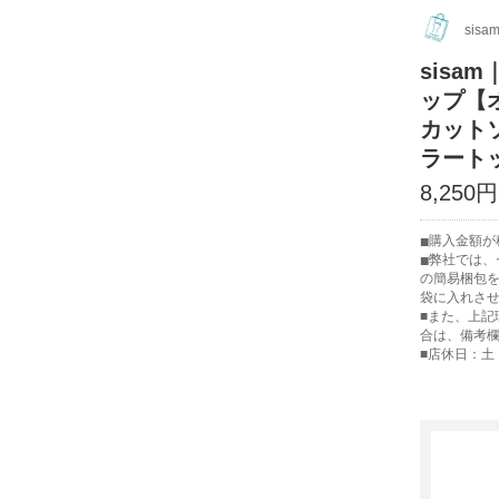
sisa
sis
ップ【
カット
ラート
8,250円
購入金額が税
弊社では、
の簡易梱包
袋に入れさ
■また、上記
合は、備考
■店休日：土