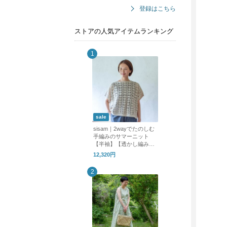
登録はこちら
ストアの人気アイテムランキング
sale
sisam｜2wayでたのしむ
手編みのサマーニット
【半袖】【透かし編み】
【天然素材】/2wayリラ
12,320円
ックスプルオーバー