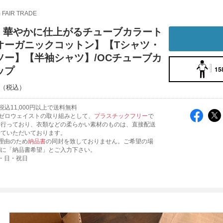
m FAIR TRADE
am｜華やかに仕上がるチューブカラート
オーガニックコットン】【Tシャツ・
ソー】【半袖シャツ】/OCチューブカ
15
ップ
込11,000円以上で送料無料
ゼロウェイストの取り組みとして、
プラスチックフリー
で
を行っており、衣類などの柔らかい素材のものは、直接配送
せていただいております。
理由のため
納品書
の同封を致しておりません。ご希望の場
欄に「納品書希望」とご入力下さい。
・日・祝日