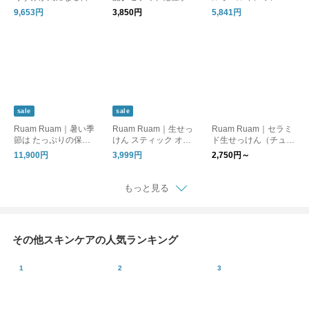
に。落とす×うるおす
モイストプラスローシ
ブルエッセンス
9,653円
3,850円
5,841円
基本セット。
ョン
sale
sale
Ruam Ruam｜暑い季
Ruam Ruam｜生せっ
Ruam Ruam｜セラミ
節は たっぷりの保湿
けん スティック オリ
ド生せっけん（チュー
を、簡単に。オールイ
ジナル 2本セット｜su
ブ）
11,900円
3,999円
2,750円～
ンワン美容乳液｜SU
stainable outlet
MMER SALE
もっと見る
その他スキンケアの人気ランキング