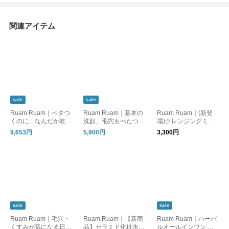
関連アイテム
sale
sale
Ruam Ruam｜ベタつ
Ruam Ruam｜基本の
Ruam Ruam｜(新登
くのに、なんだか乾く
洗顔、毛穴もべたつき
場)クレンジングミル
肌に。落とす×うるお
もスッキリ。｜SUMM
ク
9,653円
5,900円
3,300円
す基本セット
ER SALE
sale
sale
Ruam Ruam｜毛穴・
Ruam Ruam｜【新商
Ruam Ruam｜ハーバ
くすみが気になる日
品】セラミド化粧水
ルオールインワン ダ