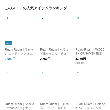
このストアの人気アイテムランキング
sale
Ruam Ruam｜生せっ
Ruam Ruam｜セラミ
Ruam Ruam｜WOOD
けん スティック オリ
ド生せっけん（チュー
EN ORNAMENT[LEA
ジナル 2本セット｜su
ブ）
F]｜ウッドオーナメン
3,999円
2,750円～
4,950円
stainable outlet
ト
sold out
Ruam Ruam｜Specia
Ruam Ruam｜【新商
Ruam Ruam｜Celado
l X'mas 2025｜生せっ
品】セラミド化粧水
n POT｜セラドン焼き