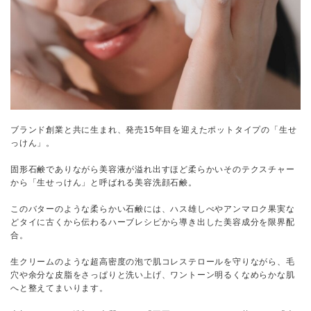
ブランド創業と共に生まれ、発売15年目を迎えたポットタイプの「生せ
っけん」。
固形石鹸でありながら美容液が溢れ出すほど柔らかいそのテクスチャー
から「生せっけん」と呼ばれる美容洗顔石鹸。
このバターのような柔らかい石鹸には、ハス雄しべやアンマロク果実な
どタイに古くから伝わるハーブレシピから導き出した美容成分を限界配
合。
生クリームのような超高密度の泡で肌コレステロールを守りながら、毛
穴や余分な皮脂をさっぱりと洗い上げ、ワントーン明るくなめらかな肌
へと整えてまいります。