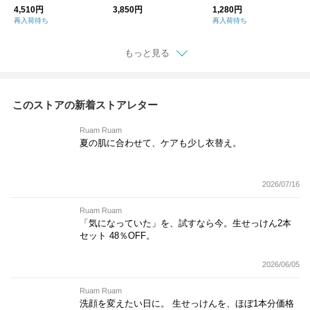
けんのクリスマス
モイストプラスローシ
のポット
4,510円
3,850円
1,280円
ョン
再入荷待ち
再入荷待ち
もっと見る
このストアの新着ストアレター
Ruam Ruam
夏の肌に合わせて、ケアも少し衣替え。
2026/07/16
Ruam Ruam
「気になっていた」を、試すなら今。生せっけん2本
セット 48％OFF。
2026/06/05
Ruam Ruam
洗顔を変えたい日に。 生せっけんを、ほぼ1本分価格