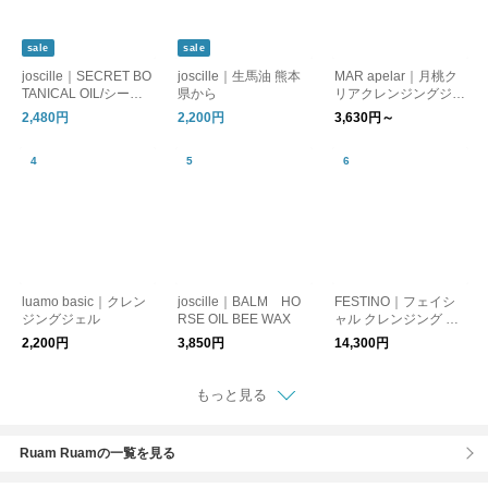
sale
sale
joscille｜SECRET BO
joscille｜生馬油 熊本
MAR apelar｜月桃ク
TANICAL OIL/シーク
県から
リアクレンジングジェ
レットボタニカルオイ
ル
2,480円
2,200円
3,630円～
ル
luamo basic｜クレン
joscille｜BALM HO
FESTINO｜フェイシ
ジングジェル
RSE OIL BEE WAX
ャル クレンジング ナ
ノスチーマー
2,200円
3,850円
14,300円
もっと見る
Ruam Ruamの一覧を見る