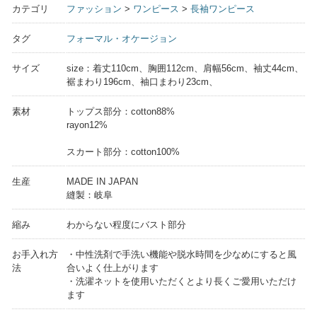
カテゴリ
ファッション
>
ワンピース
>
長袖ワンピース
タグ
フォーマル・オケージョン
サイズ
size：着丈110cm、胸囲112cm、肩幅56cm、袖丈44cm、
裾まわり196cm、袖口まわり23cm、
素材
トップス部分：cotton88%
rayon12%
スカート部分：cotton100%
生産
MADE IN JAPAN
縫製：岐阜
縮み
わからない程度にバスト部分
お手入れ方
・中性洗剤で手洗い機能や脱水時間を少なめにすると風
法
合いよく仕上がります
・洗濯ネットを使用いただくとより長くご愛用いただけ
ます