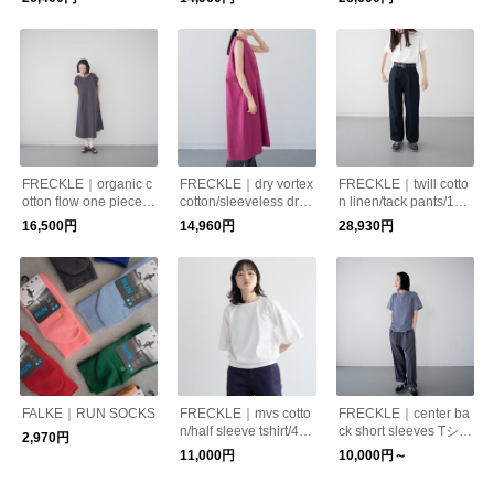
ャツワンピース
FRECKLE｜organic c
FRECKLE｜dry vortex
FRECKLE｜twill cotto
otton flow one piece/4
cotton/sleeveless dres
n linen/tack pants/1色,
色展開
s/2色展開
２サイズ展開
16,500円
14,960円
28,930円
FALKE｜RUN SOCKS
FRECKLE｜mvs cotto
FRECKLE｜center ba
n/half sleeve tshirt/4色
ck short sleeves Tシャ
2,970円
展開
ツ/6色3サイズ展開
11,000円
10,000円～