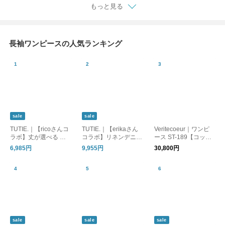
もっと見る
長袖ワンピースの人気ランキング
sale
sale
TUTIE.｜【ricoさんコ
TUTIE.｜【erikaさん
Veritecoeur｜ワンピ
ラボ】丈が選べる コ
コラボ】リネンデニム
ース ST-189【コット
ットンリネンバンドカ
コートワンピース｜再
ン】
6,985円
9,955円
30,800円
ラーワンピース ｜再
販売
販売
sale
sale
sale