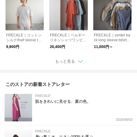
FRECKLE｜コットン
FRECKLE｜ベルギー
FRECKLE｜center ba
シルク/half sleeve tshi
リネンシャツワンピー
ck long sleeve tshirt/3
rt/3サイズ展開
ス/4色展開
色3サイズ展開
9,900円
26,400円
11,000円～
もっと見る
このストアの新着ストアレター
FRECKLE
肌をきれいに見せる、夏の色。
2026/08/03
FRECKLE
暑い夏こそ、リネン100%を選ぶ。