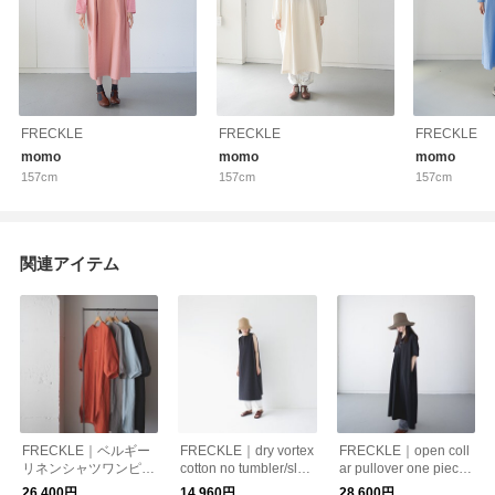
FRECKLE
FRECKLE
FRECKLE
momo
momo
momo
157cm
157cm
157cm
関連アイテム
FRECKLE｜ベルギー
FRECKLE｜dry vortex
FRECKLE｜open coll
リネンシャツワンピー
cotton no tumbler/slee
ar pullover one piece/
ス/4色展開
veless dress/3色展開
black.lime2色展開/シ
26,400円
14,960円
28,600円