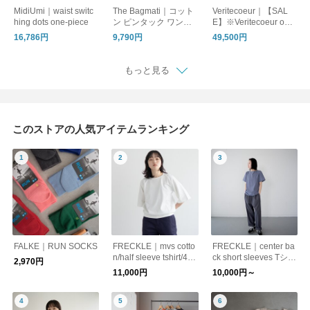
MidiUmi｜waist switc
The Bagmati｜コット
Veritecoeur｜【SAL
hing dots one-piece
ン ピンタック ワンピ
E】※Veritecoeur onli
ース am26s10
ne 限定※ 切替ギャザ
16,786円
9,790円
49,500円
ーワンピース / NT-102
J 【リネン】【ワン
ピ】
もっと見る
このストアの人気アイテムランキング
FALKE｜RUN SOCKS
FRECKLE｜mvs cotto
FRECKLE｜center ba
n/half sleeve tshirt/4色
ck short sleeves Tシャ
2,970円
展開
ツ/6色3サイズ展開
11,000円
10,000円～