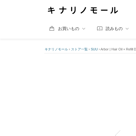
お買いもの
読みもの
キナリノモール
›
ストア一覧
›
SUU
›
Arbor | Hair Oil × Refill 