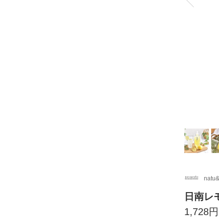
natu
日南レモ
1,728円