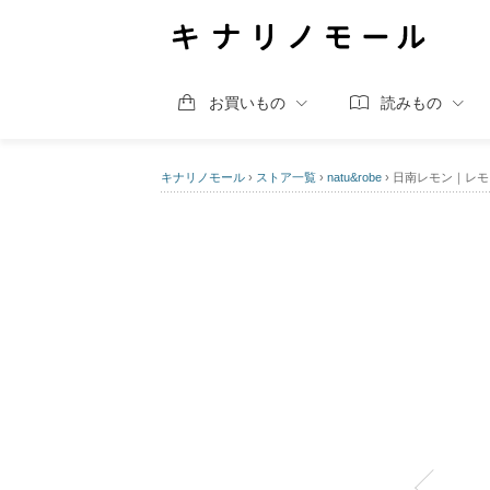
お買いもの
読みもの
キナリノモール
›
ストア一覧
›
natu&robe
›
日南レモン｜レモン