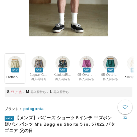
sale
sale
sale
sale
sale
sal
Jaguar-Geo/Dolomite-Blue
Kaleido/Black
95-Oval-Logo/Faded-Magenta
95-Oval-Logo/Gem-Green
Earthen/Weathered-Stone
再入荷待ち
再入荷待ち
再入荷待ち
再入荷待ち
S
M
L
残り1点
再入荷待ち
再入荷待ち
patagonia
【メンズ】バギーズ ショーツ 5インチ 半ズボン
32
sale
短パン パンツ M's Baggies Shorts 5 in. 57022 パタ
ゴニア 父の日