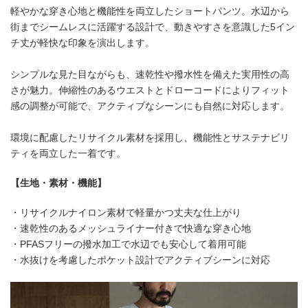
軽やかな穿き心地と機能性を両立したショートパンツ。水辺から
街までシームレスに活躍する設計で、動きやすさを意識した5イン
チ丈が軽快な印象を演出します。
シンプルな見た目ながらも、速乾性や撥水性を備えた実用性の高
さが魅力。伸縮性のあるウエストとドローコードによりフィット
感の調整が可能で、アクティブなシーンにも自然に対応します。
環境に配慮したリサイクル素材を採用し、機能性とサステナビリ
ティを両立した一着です。
【生地・素材・機能】
・リサイクルナイロン素材で軽量かつ丈夫な仕上がり
・速乾性のあるメッシュライナー付きで快適な穿き心地
・PFASフリーの撥水加工で水辺でも安心して着用可能
・水抜けを考慮したポケット設計でアクティブシーンに対応