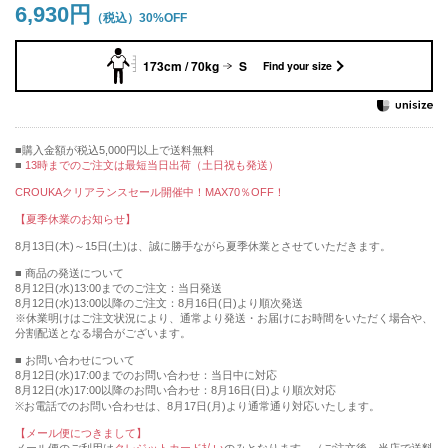
6,930円
30%OFF
173cm / 70kg
S
Find your size
購入金額が税込5,000円以上で送料無料
13時までのご注文は最短当日出荷（土日祝も発送）
CROUKAクリアランスセール開催中！MAX70％OFF！
【夏季休業のお知らせ】
8月13日(木)～15日(土)は、誠に勝手ながら夏季休業とさせていただきます。
■ 商品の発送について
8月12日(水)13:00までのご注文：当日発送
8月12日(水)13:00以降のご注文：8月16日(日)より順次発送
※休業明けはご注文状況により、通常より発送・お届けにお時間をいただく場合や、
分割配送となる場合がございます。
■ お問い合わせについて
8月12日(水)17:00までのお問い合わせ：当日中に対応
8月12日(水)17:00以降のお問い合わせ：8月16日(日)より順次対応
※お電話でのお問い合わせは、8月17日(月)より通常通り対応いたします。
【メール便につきまして】