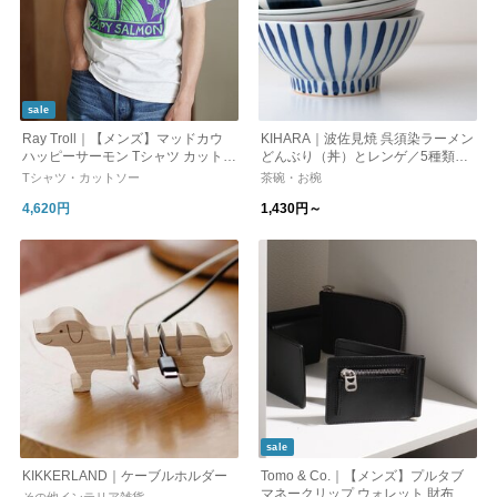
sale
Ray Troll｜【メンズ】マッドカウ
KIHARA｜波佐見焼 呉須染ラーメン
ハッピーサーモン Tシャツ カットソ
どんぶり（丼）とレンゲ／5種類
ー プリントT グラフィックT 半袖 M
【麺鉢 盛り鉢】【新生活】
Tシャツ・カットソー
茶碗・お椀
AD COW T-Shirt 26SS-RAY-011 レ
4,620円
1,430円～
イトロール 父の日
sale
KIKKERLAND｜ケーブルホルダー
Tomo & Co.｜【メンズ】プルタブ
マネークリップ ウォレット 財布 P