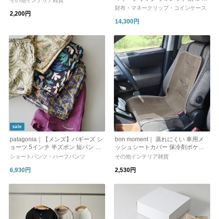
その他インテリア雑貨
ULL TAB MONEY CLIP WALEET T
財布・マネークリップ・コインケース
2,200円
M-WALLET-0004 トモアンドシーオ
14,300円
ー 父の日
sale
patagonia｜【メンズ】バギーズ シ
bon moment｜ 蒸れにくい 車用メ
ョーツ 5インチ 半ズボン 短パン パ
ッシュシートカバー 保冷剤ポケッ
ンツ M's Baggies Shorts 5 in. 5702
ト付き
ショートパンツ・ハーフパンツ
その他インテリア雑貨
2 パタゴニア 父の日
6,930円
2,530円