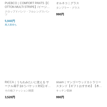
PUEBCO｜COMFORT PANTS【C
オルネコ｜グラス
OTTON MULTI STRIPE】/イージー
タンブラー・グラス
パンツ
クロップドパンツ・フルレングスパン
990円
ツ
5,940円
再入荷待ち
RICCA｜うちわみたいに使える サ
sisam｜マンゴーウッドカトラリー
ークル扇子 [ゆうパケット対応] ギフ
スタンド【ギフトおすすめ】【木
ト
製】
その他ファッション雑貨
キッチン収納
3,520円
990円