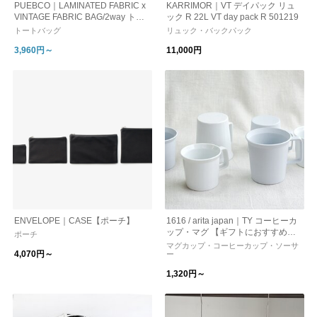
PUEBCO｜LAMINATED FABRIC x
KARRIMOR｜VT デイパック リュ
VINTAGE FABRIC BAG/2way トー
ック R 22L VT day pack R 501219
トバッグ ショルダーバッグ
トートバッグ
リュック・バックパック
3,960円～
11,000円
ENVELOPE｜CASE【ポーチ】
1616 / arita japan｜TY コーヒーカ
ップ・マグ 【ギフトにおすすめ】
ポーチ
【父の日】【コーヒー】
マグカップ・コーヒーカップ・ソーサ
4,070円～
ー
1,320円～