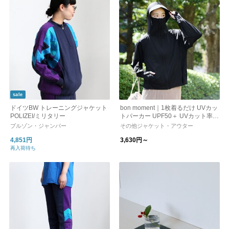
sale
ドイツBW トレーニングジャケット
bon moment｜1枚着るだけ UVカッ
POLIZEI/ミリタリー
トパーカー UPF50＋ UVカット率9
9％
ブルゾン・ジャンパー
その他ジャケット・アウター
4,851円
3,630円～
再入荷待ち