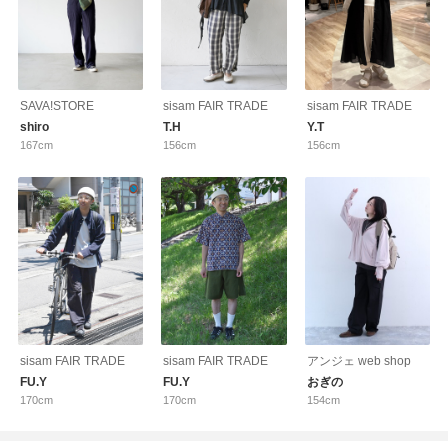
SAVA!STORE
sisam FAIR TRADE
sisam FAIR TRADE
shiro
T.H
Y.T
167cm
156cm
156cm
sisam FAIR TRADE
sisam FAIR TRADE
アンジェ web shop
FU.Y
FU.Y
おぎの
170cm
170cm
154cm