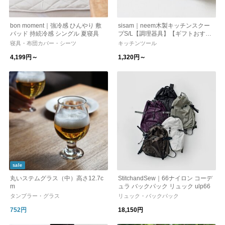
bon moment｜強冷感 ひんやり 敷
sisam｜neem木製キッチンスクー
パッド 持続冷感 シングル 夏寝具
プS/L【調理器具】【ギフトおすす
め】【キッチン用品】
寝具・布団カバー・シーツ
キッチンツール
4,199円～
1,320円～
sale
丸いステムグラス（中）高さ12.7c
StitchandSew｜66ナイロン コーデ
m
ュラ バックパック リュック ulp66
タンブラー・グラス
リュック・バックパック
752円
18,150円