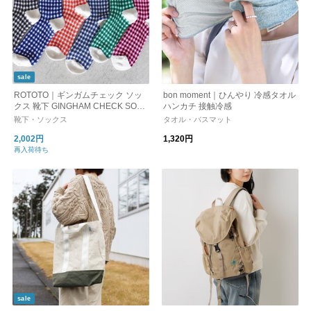
sale
ROTOTO｜ギンガムチェック ソッ
bon moment｜ひんやり 冷感タオル
クス 靴下 GINGHAM CHECK SOC
ハンカチ 接触冷感
KS ギフト プレゼント R1506-SS25
靴下・ソックス
タオル・バスマット
ロトト 父の日
2,002円
1,320円
再入荷待ち
sale