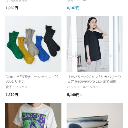
その他生活雑貨
水筒・ボトル
熱ボトル 水筒 炭酸対応 26SS-RAY-
1,980円
6,187円
003 レイトロル × レボマックス 父
の日
Jake｜MEN'Sサニーソックス・09-
リカバリーパジャマ / リカバリーウ
0051 リネン
ェア Recoverypro Lab 疲労回復ウ
ェア 一般医療機器
靴下・ソックス
パジャマ・ルームウェア
1,870円
5,149円～