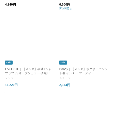
4,840円
6,600円
再入荷待ち
sale
sale
LACOSTE｜【メンズ】半袖Tシャ
Boody｜【メンズ】ボクサーパンツ
ツ デニム オープンカラー 羽織 CH1
下着 インナー ブーディー
869 ラコステ 父の日
シャツ
ショーツ
11,220円
2,374円