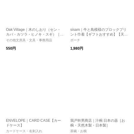
Oak Village｜木のしおり（セン・
sisam｜牛と鳥模様のブロックプリ
カバ・カツラ・ヒノキ・スギ）［読
ント巾着【ギフトおすすめ】【天然
書・国産・日本製］
素材】【ポーチ】/ブロックプリン
その他文房具・文具・事務用品
ポーチ
ト ウシトトリ巾着
550円
1,980円
ENVELOPE｜CARD CASE【カー
我戸幹男商店｜汁椀 日本の器［お
ドケース】
椀・天然木製・日本製］
カードケース・名刺入れ
茶碗・お椀