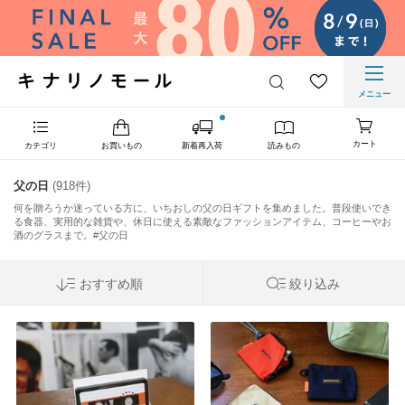
メニュー
カート
カテゴリ
お買いもの
新着再入荷
読みもの
父の日
(918件)
何を贈ろうか迷っている方に、いちおしの父の日ギフトを集めました。普段使いでき
る食器、実用的な雑貨や、休日に使える素敵なファッションアイテム、コーヒーやお
酒のグラスまで。#父の日
おすすめ順
絞り込み