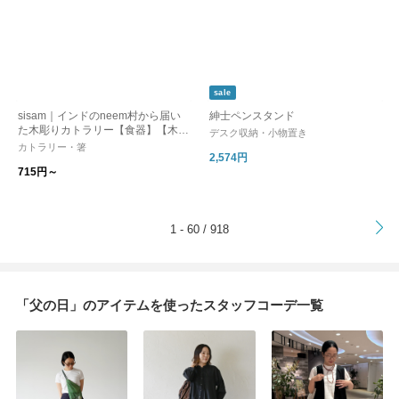
sale
sisam｜インドのneem村から届い
紳士ペンスタンド
た木彫りカトラリー【食器】【木
デスク収納・小物置き
製】【ギフトおすすめ】
カトラリー・箸
2,574円
715円～
>
1 - 60 / 918
「父の日」のアイテムを使ったスタッフコーデ一覧