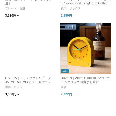
夏】
ib Socks Short Length(3rd Collectio
n)/靴下 ソックス ショート リブ
プレート・お皿
靴下・ソックス
3,520円～
1,980円
sale
RIVERS｜ドリンクボトル『モク』
BRAUN｜Alarm Clock BC22Y/アラ
350ml・500ml 4カラー 真空ステン
ームクロック 目覚まし時計
レス 保温保冷 【ウォーターボト
水筒・ボトル
時計
ル・水筒】【父の日プレゼント】
3,630円～
7,722円