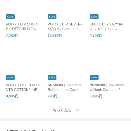
sale
sale
sale
VOIRY｜D.P SHORT
VOIRY｜D.P SEVEN-
SOFFE U.S NAVY IPF
S-COTTON/LINEN/ハ
A/7分丈パンツ イージ
U ショートパンツ ネ
ーフパンツ ショート
ーパンツ
イビー/ミリタリー 短
7,425円
10,890円
4,752円
パンツ
パン
sale
sale
sale
VOIRY｜DOCTOR PA
ANAheim｜ANAheim
ANAheim｜ANAheim
NTS-COTTON/LINEN/
Rubber Loop Carabin
U Hook Carabiner/カ
イージーパンツ コッ
er/カラビナ キーホル
ラビナ キーホルダー
9,405円
990円
1,485円
トン リネン
ダー
もっと見る