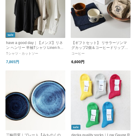
sale
have a good day｜【メンズ】リネ
【ギフトセット】 リサラーソンマ
ン ヘンリー 半袖Tシャツ Linen hen
グカップ2個＆コーヒードリップパ
ry s/s tee hgd-377 ハブアグッドデ
ック14袋セット ｜ギフト お中
Tシャツ・カットソー
コーヒー
イ 父の日
元 kurashisha
7,865円
6,600円
sale
三輪田窯｜プレート【みちのくの
decka quality socks｜Low Gauge R