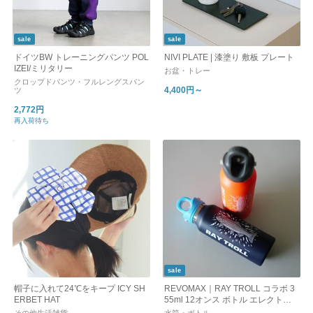
sale
sale
ドイツBW トレーニングパンツ POL
NIVI PLATE | 漆塗り 敷板 プレート
IZEI/ミリタリー
お盆・トレー
クロップドパンツ・フルレングスパン
4,400円～
ツ
2,772円
再入荷待ち
sale
帽子に入れて24℃をキープ ICY SH
REVOMAX｜RAY TROLL コラボ 3
ERBET HAT
55ml 12オンス ボトル エレクトリ
ック フィッシュ 魚柄 12oz 真空断