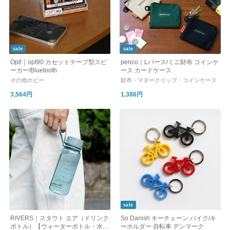
sale
sale
Opt!｜opt90 カセットテープ型スピ
penco｜Lパース/ミニ財布 コインケ
ーカー/Bluetooth
ース カードケース
その他ホビー
財布・マネークリップ・コインケース
3,564円
1,386円
sale
RIVERS｜スタウト エア（ドリンク
So Danish キーチェーン バイク/キ
ボトル）【ウォーターボトル・水
ーホルダー 自転車 デンマーク