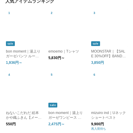
人気アイテムランキング
sale
sale
bon moment｜湯上り
emoemo｜Tシャツ
MOONSTAR｜【SAL
ガーゼパンツ ルーム
E 30%OFF】BANDBA
5,830円～
パンツ
LLET バンドバレー バ
1,936円～
3,850円
レーシューズ フラッ
トシューズ bandballet
sale
ねないこだれだ 絵本
bon moment｜湯上り
mizuiro ind｜Uネック
かや織ふきん【メール
ガーゼワンピース ル
ショートベスト
便可】
ームワンピース
550円
2,475円～
9,900円
再入荷待ち