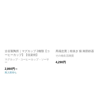
古谷製陶所｜マグカップ 2種類【コ
馬場忠寛｜栓抜き 猿 南部鉄器
ーヒーカップ】【信楽焼】
その他生活雑貨
マグカップ・コーヒーカップ・ソーサ
4,290円
ー
2,860円～
再入荷待ち