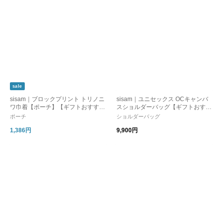
sale
sisam｜ブロックプリント トリノニ
sisam｜ユニセックス OCキャンバ
ワ巾着【ポーチ】【ギフトおすす
スショルダーバッグ【ギフトおすす
め】【鳥柄】
め】【オーガニックコットン】
ポーチ
ショルダーバッグ
1,386円
9,900円