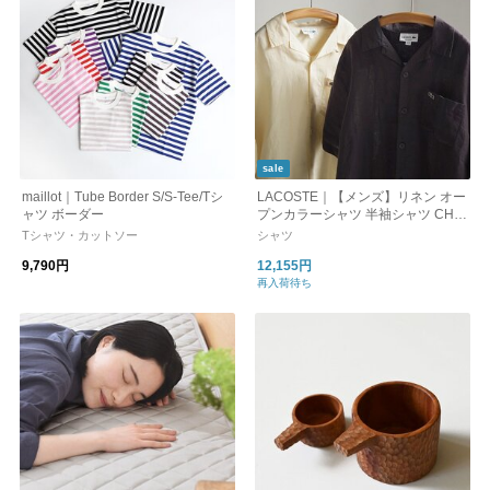
sale
maillot｜Tube Border S/S-Tee/Tシ
LACOSTE｜【メンズ】リネン オー
ャツ ボーダー
プンカラーシャツ 半袖シャツ CH2
339-99 ラコステ 父の日
Tシャツ・カットソー
シャツ
9,790円
12,155円
再入荷待ち