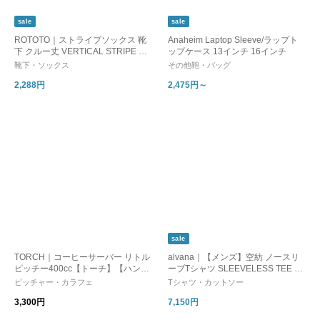
sale
sale
ROTOTO｜ストライプソックス 靴
Anaheim Laptop Sleeve/ラップト
下 クルー丈 VERTICAL STRIPE SO
ップケース 13インチ 16インチ
CKS R1586 ロトト ギフト プレゼ
靴下・ソックス
その他鞄・バッグ
ント 父の日
2,288円
2,475円～
sale
TORCH｜コーヒーサーバー リトル
alvana｜【メンズ】空紡 ノースリ
ピッチー400cc【トーチ】【ハンド
ーブTシャツ SLEEVELESS TEE S
ドリップ】
HIRTS ALV-00166 アルヴァナ 父の
ピッチャー・カラフェ
Tシャツ・カットソー
日
3,300円
7,150円