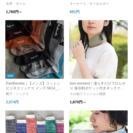
筒】【登山・キャンプ用品】
水筒・ボトル
キーケース・キーホルダー
1,760円～
891円
sale
Pantherella｜【メンズ】コットン
bon moment｜濡らすだけでひんや
ビジネスソックス メンズ 5614_DA
り 保冷剤ポケット付きネッククー
NVERS パンセレラ 父の日
ラー
靴下・ソックス
その他ファッション雑貨
2,574円
1,870円～