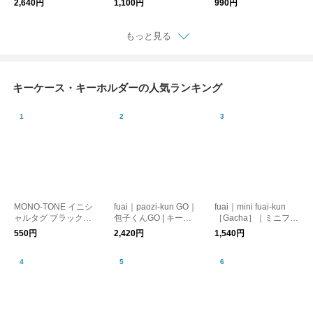
2,640円
1,100円
990円
ダー
もっと見る
キーケース・キーホルダーの人気ランキング
MONO-TONE イニシ
fuai｜paozi-kun GO｜
fuai｜mini fuai-kun
ャルタグ ブラック
包子くんGO | キーホ
［Gacha］｜ミニファ
【メール便可】
ルダー マスコット ぬ
イくん |キーホルダー
550円
2,420円
1,540円
いぐるみ
マスコット ぬいぐる
み