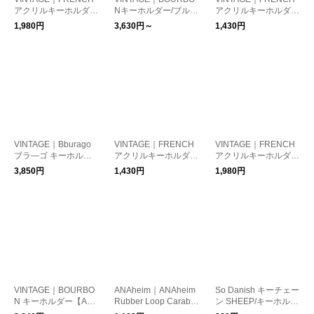
アクリルキーホルダー
Nキーホルダー/ブルボ
アクリルキーホルダー
【BOUAKE】/フラン
ン フランス ヴィンテ
【APPLIMO】
1,980円
3,630円～
1,430円
ス
ージ
VINTAGE｜Bburago
VINTAGE｜FRENCH
VINTAGE｜FRENCH
ブラ―ゴ キーホルダ
アクリルキーホルダー
アクリルキーホルダー
ー【BUGATTI ブガッ
【KLG】
【tuileries bisch】/フ
3,850円
1,430円
1,980円
ティ EB 110】/イタリ
ランス
ア
VINTAGE｜BOURBO
ANAheim｜ANAheim
So Danish キーチェー
N キーホルダー【AVI
Rubber Loop Carabin
ン SHEEP/キーホルダ
A】/フランス
er/カラビナ キーホル
ー デンマーク