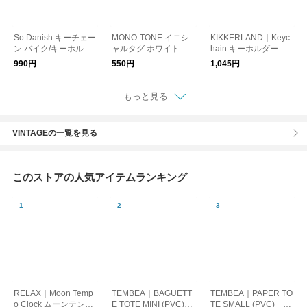
So Danish キーチェー
MONO-TONE イニシ
KIKKERLAND｜Keyc
ン バイク/キーホルダ
ャルタグ ホワイト
hain キーホルダー
ー 自転車 デンマーク
【メール便可】
990円
550円
1,045円
もっと見る
VINTAGEの一覧を見る
このストアの人気アイテムランキング
RELAX｜Moon Temp
TEMBEA｜BAGUETT
TEMBEA｜PAPER TO
o Clock ムーンテンポ
E TOTE MINI (PVC)
TE SMALL (PVC) D