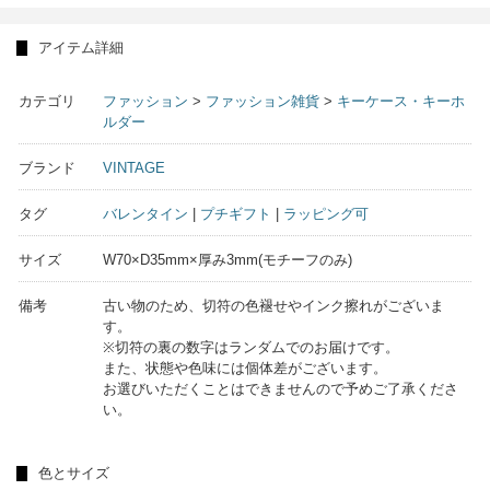
アイテム詳細
カテゴリ
ファッション
>
ファッション雑貨
>
キーケース・キーホ
ルダー
ブランド
VINTAGE
タグ
バレンタイン
|
プチギフト
|
ラッピング可
サイズ
W70×D35mm×厚み3mm(モチーフのみ)
備考
古い物のため、切符の色褪せやインク擦れがございま
す。
※切符の裏の数字はランダムでのお届けです。
また、状態や色味には個体差がございます。
お選びいただくことはできませんので予めご了承くださ
い。
色とサイズ