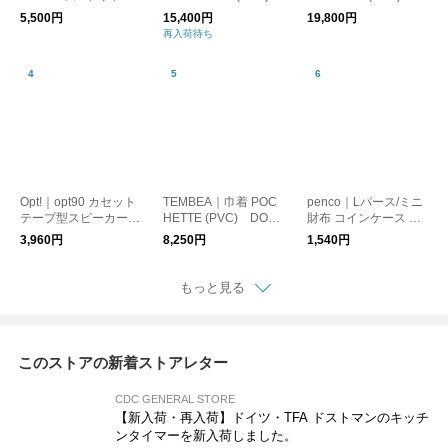
クロック/置時計 目覚
DOG-1/トートバッグ
OG-1/トートバッグ 犬
5,500円
15,400円
19,800円
まし時計
犬
再入荷待ち
Opt!｜opt90 カセット
TEMBEA｜巾着 POC
penco｜Lパース/ミニ
テープ型スピーカー/B
HETTE (PVC) DOG-
財布 コインケース カ
luetooth
1/ポシェット バッグ
ードケース
3,960円
8,250円
1,540円
犬
もっと見る
このストアの新着ストアレター
CDC GENERAL STORE
【新入荷・再入荷】ドイツ・TFA ドストマンのキッチ
ンタイマーを新入荷しました。