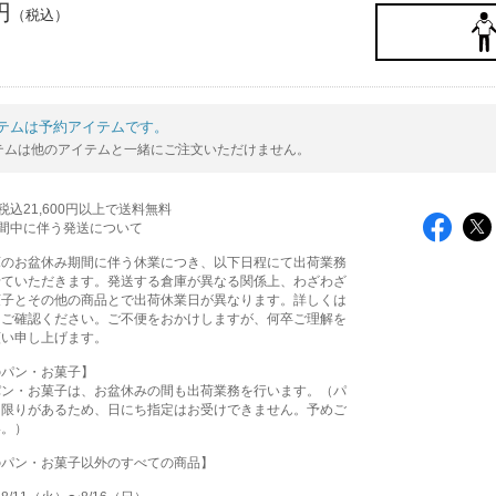
円
テムは予約アイテムです。
テムは他のアイテムと一緒にご注文いただけません。
込21,600円以上で送料無料
間中に伴う発送について
庫のお盆休み期間に伴う休業につき、以下日程にて出荷業務
せていただきます。発送する倉庫が異なる関係上、わざわざ
菓子とその他の商品とで出荷休業日が異なります。詳しくは
をご確認ください。ご不便をおかけしますが、何卒ご理解を
願い申し上げます。
のパン・お菓子】
パン・お菓子は、お盆休みの間も出荷業務を行います。（パ
に限りがあるため、日にち指定はお受けできません。予めご
い。）
のパン・お菓子以外のすべての商品】