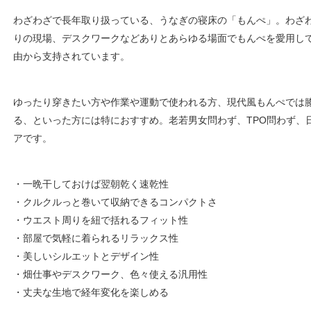
わざわざで長年取り扱っている、うなぎの寝床の「もんぺ」。わざ
りの現場、デスクワークなどありとあらゆる場面でもんぺを愛用し
由から支持されています。
ゆったり穿きたい方や作業や運動で使われる方、現代風もんぺでは
る、といった方には特におすすめ。老若男女問わず、TPO問わず、
アです。
・一晩干しておけば翌朝乾く速乾性
・クルクルっと巻いて収納できるコンパクトさ
・ウエスト周りを紐で括れるフィット性
・部屋で気軽に着られるリラックス性
・美しいシルエットとデザイン性
・畑仕事やデスクワーク、色々使える汎用性
・丈夫な生地で経年変化を楽しめる