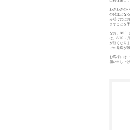
出荷休業日：8
わざわざの
の発送とな
み明けには
ますことを
なお、8/1
は、8/10
が短くなり
での発送が
お客様には
願い申し上