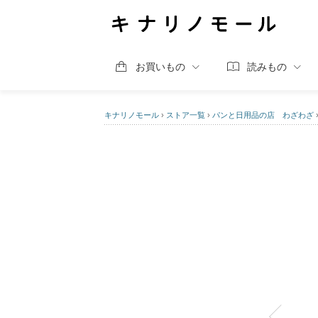
お買いもの
読みもの
キナリノモール
›
ストア一覧
›
パンと日用品の店 わざわざ