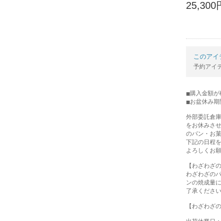
25,300
このアイ
予約アイ
購入金額が税
お盆休み期
外部委託倉
をお休みさ
のパン・お
下記の日程
よろしくお
【わざわざ
わざわざの
ンの焼成量
了承くださ
【わざわざ