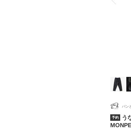
パン
うな
予約
MONPE