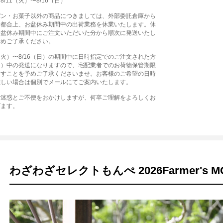
/11（火）〜8/16（日）
パン・お菓子以外の商品につきましては、外部委託倉庫から
る都合上、お盆休み期間中の出荷業務を休業いたします。休
お盆休み期間中にご注文いただいた分から順次に発送いたし
予めご了承ください。
1（火）〜8/16（日）の期間中に日時指定でのご注文された方
（月）中の発送になりますので、宅配業者でのお荷物保管期限
ますことを予めご了承くださいませ。お客様のご希望の日時
難しい場合は個別でメールにてご案内いたします。
ご迷惑とご不便をおかけしますが、何卒ご理解をよろしくお
げます。
わざわざセレクトもんぺ 2026Farmer's 