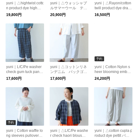
yuni｜△hightwist cotto
yuni｜△ウォッシャブ
yuni｜△Rayon/cotton
n product dye highwai
ルサマーウール テー
twill product dye draw
st cocoon パンツ 170
パードパンツ 1701P
strings パンツ 1701PT
19,800円
20,900円
16,500円
1PT035261
T010261
015261
予約
yuni｜L/C/Pe washer
yuni｜△コットンリネ
yuni｜Cotton Nylon s
check gum tuck pants
ンデニム バックゴム
heer blooming embroi
1701PT033261
パンツ 1701PT01726
dery haori blouse 17
17,600円
17,600円
24,200円
1
01BL012262
予約
yuni｜Cotton waffle lo
yuni｜△L/C/Pe washe
yuni｜△cotton cupla p
ng sleeves pullover
r check haori blouse
roduct dye pettit パン