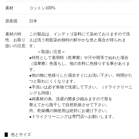
素材
コットン100%
原産国
日本
素材の特
この製品は、インディゴ染料にて染めておりますので洗
性、お取り
えば洗う程藍染め独特の鮮やかな色と風合が得られま
扱いの注意:
す。
＝取扱い注意＝
●特性として着用時（乾摩擦）や汗や雨等でぬれた場合
（湿摩擦）色落ちし、他の衣料に色移りする事がありま
す。
●他の物に色移りした場合すぐにお洗い下さい。時間がた
つと取れにくくなります。
●手洗いは必ず単独で洗濯して下さい。（ドライクリーニ
ングも同様）
●綿素材の為、洗濯の際多少縮みますので形を
整えてから陰干しで自然乾燥させて下さい。
尚、乾燥機の御使用は絶対にお避け下さい。
●ドライクリーニングは専門店へお願いします。
色とサイズ