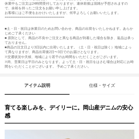
休業中もご注文は24時間受付しておりますが、連休前後は混雑が予想されますの
で、余裕を持ったご注文をお願い申し上げます。
お客様にはご不便をおかけいたしますが、何卒よろしくお願いいたします。
================================
■土・日・祝日は休業日のためお問い合わせ、商品の出荷をいたしかねます。あらか
じめご了承ください
■ 原則として、商品の不良やご注文と異なる商品が到着した場合を除き、返品は承っ
ておりません。
■商品の注文日より3日以内に出荷いたします。（土・日・祝日は除く）地域によっ
て異なりますが、商品出荷後2日〜3日でのお届けとなります。
※交通状況や天候、地域により若干のお時間をいただくことがございます。
※尚、営業日は平日のみとなります。よって土・日・祝日をはさむ場合は対応にお時
間をいただくことがございます。 予めご了承ください。
アイテム説明
仕様・サイズ
育てる楽しみを、デイリーに。岡山産デニムの安心
感