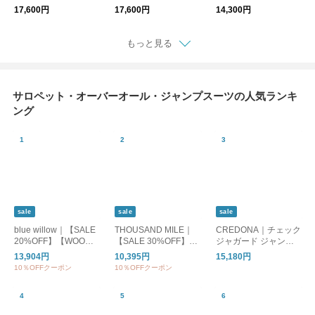
1701KN008262
1701BL057261
ツ 1701PT026261
17,600円
17,600円
14,300円
もっと見る
サロペット・オーバーオール・ジャンプスーツの人気ランキ
ング
sale
sale
sale
blue willow｜【SALE
THOUSAND MILE｜
CREDONA｜チェック
20%OFF】【WOODY
【SALE 30%OFF】C
ジャガード ジャンプ
別注カラー】リネンオ
AMISOLE SALOPETT
スーツ CHECK JQ JU
13,904円
10,395円
15,180円
ールインワン レディ
E HIGH AIR PERMEA
MP SUIT 1426130003
10％OFFクーポン
10％OFFクーポン
ース サロペットパン
BILITY キャミソール
-0
ツ リネン ワイド 黒 ブ
サロペット レディー
ラック ブラウン 茶色
ス ボトムス tm261ha0
ダークグレー 01fup14
0432