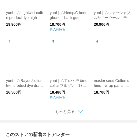
yuni｜△hightwist cotto
yuni｜△Hemp/C herin
yuni｜△ウォッシャブ
n product dye highwai
gbone back gum pa
ルサマーウール テー
st cocoon パンツ 170
nts 1701PT038261
パードパンツ 1701P
19,800円
18,700円
20,900円
1PT035261
T010261
再入荷待ち
yuni｜△Rayon/cotton
yuni｜△11ozムラ糸no
master seed Cotton c
twill product dye draw
collar ブルゾン 1701
hino wrap pants 1
strings パンツ 1701PT
BZ004241 デニム
701PT007262
16,500円
18,480円
18,700円
015261
再入荷待ち
もっと見る
このストアの新着ストアレター