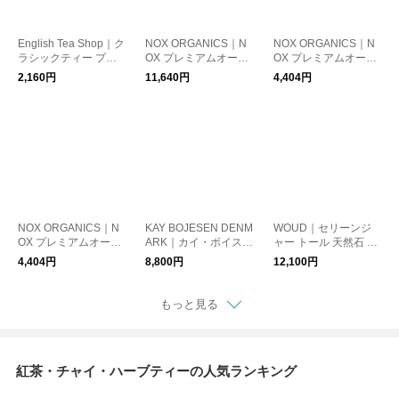
English Tea Shop｜ク
NOX ORGANICS｜N
NOX ORGANICS｜N
ラシックティー プリ
OX プレミアムオーガ
OX プレミアムオーガ
ズム 12種12袋入り 紅
ニックチョコレート
ニックチョコレート
2,160円
11,640円
4,404円
茶 ハーブティー オー
ミックス 90粒
オリジナル30粒
ガニック 有機JAS
NOX ORGANICS｜N
KAY BOJESEN DENM
WOUD｜セリーンジ
OX プレミアムオーガ
ARK｜カイ・ボイスン
ャー トール 天然石 小
ニック チョコレート
バード シルバーメタ
物入れ オブジェ 置物
4,404円
8,800円
12,100円
ミックス 30粒
ル キーチェーン ナチ
収納
ュラルレザー キーホ
ルダー 鳥
もっと見る
紅茶・チャイ・ハーブティーの人気ランキング