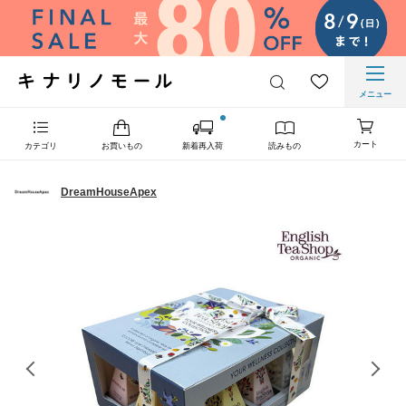
メニュー
カート
カテゴリ
お買いもの
新着再入荷
読みもの
DreamHouseApex