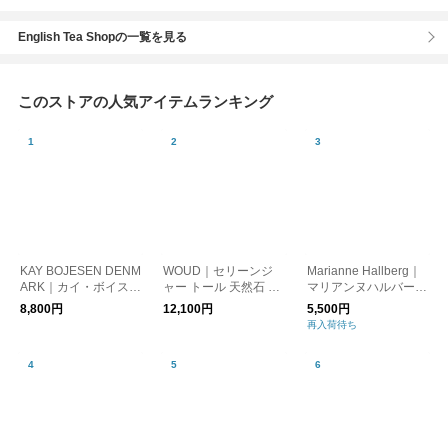
English Tea Shopの一覧を見る
このストアの人気アイテムランキング
KAY BOJESEN DENM
WOUD｜セリーンジ
Marianne Hallberg｜
ARK｜カイ・ボイスン
ャー トール 天然石 小
マリアンヌハルバーグ
バード シルバーメタ
物入れ オブジェ 置物
チェックのカップ
8,800円
12,100円
5,500円
ル キーチェーン ナチ
収納
再入荷待ち
ュラルレザー キーホ
ルダー 鳥