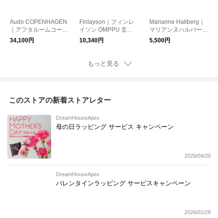
Audo COPENHAGEN
Finlayson｜フィンレ
Marianne Hallberg｜
｜アフタルームコート
イソン OMPPU 玄関
マリアンヌハルバーグ
ハンガー Lサイズ ラー
マット 45×70 日本製
メッシュのカップ
34,100円
10,340円
5,500円
ジ ブラック アフター
ルーム 北欧
もっと見る
このストアの新着ストアレター
DreamHouseApex
母の日ラッピング サービス キャンペーン
2026/04/20
DreamHouseApex
バレンタインラッピング サービスキャンペーン
2026/01/28