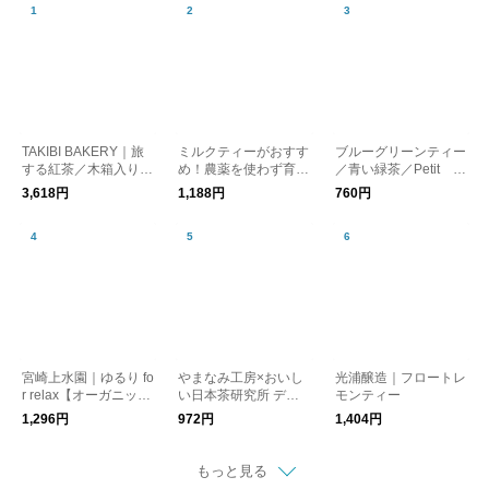
TAKIBI BAKERY｜旅
ミルクティーがおすす
ブルーグリーンティー
する紅茶／木箱入り
め！農薬を使わず育て
／青い緑茶／Petit P
（7種セット）
られた ケニア山の紅
oint
3,618円
1,188円
760円
茶 コロコロ茶葉 200g
kurashisha
宮崎上水園｜ゆるり fo
やまなみ工房×おいし
光浦醸造｜フロートレ
r relax【オーガニック
い日本茶研究所 デザ
モンティー
ハーブティー】
イン茶缶入り ティー
1,296円
972円
1,404円
バッグ / プチギフト プ
レゼント
もっと見る