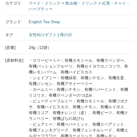
カテゴリ
フード・ドリンク
>
飲み物・ドリンク
>
紅茶・チャイ・
ハーブティー
ブランド
English Tea Shop
タグ
女性向けギフト
|
母の日
[容量]
24g（12袋）
[原材料名]
・スリーピーミー：有機カモミール、有機ラベンダー、
有機パッションフルーツ、有機セイヨウカノコソウ、有
機レモンバーム、有機ハイビスカス
・シェイプミー：有機緑茶、有機シナモン、有機生姜、
有機ジンセン、有機アサイーベリー
・カームミー：有機シナモン、有機ペパーミント、有機
リコリス、有機ラベンダーのつぼみ
・ビューティーフルミー：有機カモミール、有機ツボク
サ、有機ハイビスカス、有機シナモン、有機ルイボス、
有機ココア、有機オレンジ（皮）、有機ビーツ、有機ク
ランベリー、有機ばらの花びら
・ピュアミー：有機ペパーミント、有機スペアミント、
有機フェンネグリーク、有機フェンネルシード、有機エ
ルダーフラワー、有機ターメリック、有機レモン