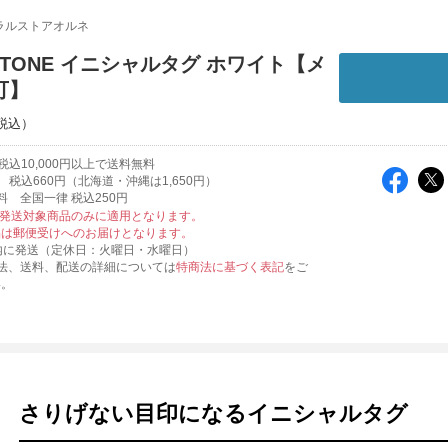
ラルストアオルネ
-TONE イニシャルタグ ホワイト【メ
可】
込10,000円以上で送料無料
税込660円（北海道・沖縄は1,650円）
料 全国一律 税込250円
便発送対象商品のみに適用となります。
品は郵便受けへのお届けとなります。
内に発送（定休日：火曜日・水曜日）
法、送料、配送の詳細については
特商法に基づく表記
をご
い。
さりげない目印になるイニシャルタグ