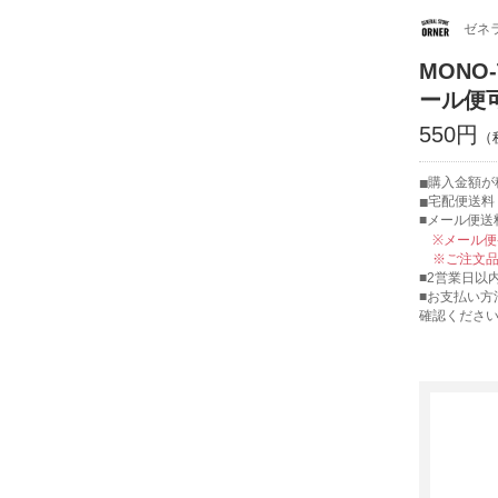
ゼネ
MONO
ール便
550円
購入金額が税
宅配便送料 
■メール便送
※メール
※ご注文
■2営業日以
■お支払い方
確認くださ