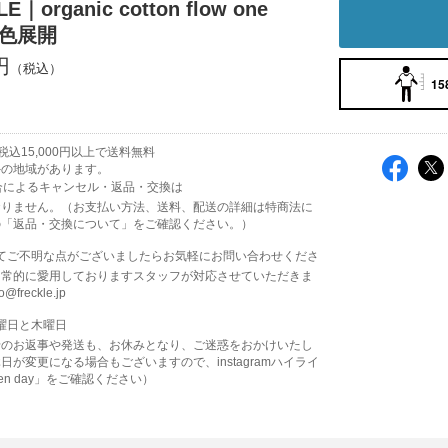
E｜organic cotton flow one
/4色展開
円
15
込15,000円以上で送料無料
外の地域があります。
都合によるキャンセル・返品・交換は
おりません。（お支払い方法、送料、配送の詳細は特商法に
の「返品・交換について」をご確認ください。）
いてご不明な点がございましたらお気軽にお問い合わせくださ
日常的に愛用しておりますスタッフが対応させていただきま
o@freckle.jp
水曜日と木曜日
せのお返事や発送も、お休みとなり、ご迷惑をおかけいたし
日が変更になる場合もございますので、instagramハイライ
open day」をご確認ください）