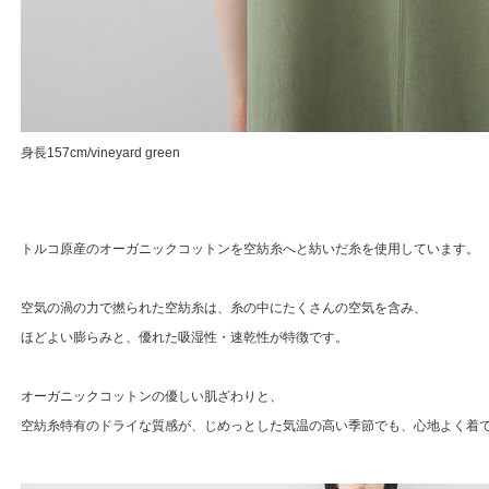
身長157cm/vineyard green
トルコ原産のオーガニックコットンを空紡糸へと紡いだ糸を使用しています。
空気の渦の力で撚られた空紡糸は、糸の中にたくさんの空気を含み、
ほどよい膨らみと、優れた吸湿性・速乾性が特徴です。
オーガニックコットンの優しい肌ざわりと、
空紡糸特有のドライな質感が、じめっとした気温の高い季節でも、心地よく着