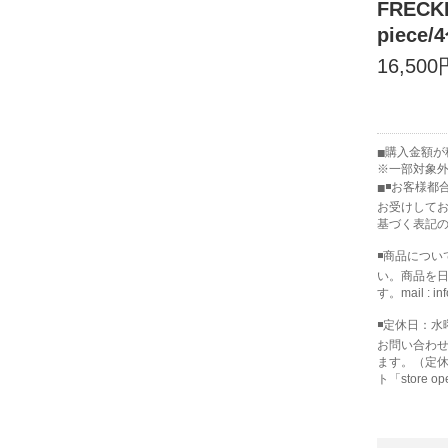
FRECKL
piece
16,500
購入金額が税
※一部対象
◾️お客様
お受けして
基づく表記
◾️商品につ
い。商品を
す。mail : inf
◾️定休日：
お問い合わ
ます。（定休
ト「store 