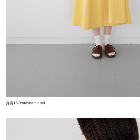
身長157cm/cream gold