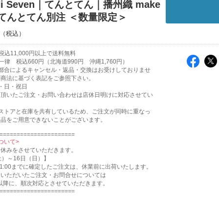
 Hi Seven｜てんとてん｜播州織 make
h てんとてん別注 ＜数量限定＞
込11,000円以上で送料無料
律 税込660円（北海道990円 沖縄1,760円）
ご都合によるキャンセル・返品・交換はお受けしておりませ
特商法に基づく表記をご参照下さい。
・日・祝日
に頂いたご注文・お問い合わせは店休日明けに対応させてい
。
他ストアと在庫を共有しているため、ご注文が同時に重なっ
商品をご用意できないことがございます。
======================
ついて>
お休みをさせていただきます。
土）～16日（日）】
11:00までに確定したご注文は、休業前に出荷いたします。
にいただいたご注文・お問合せについては
月)以降に、順次対応とさせていただきます。
======================