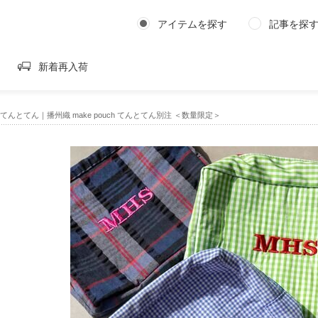
アイテムを探す
記事を探
新着再入荷
ven｜てんとてん｜播州織 make pouch てんとてん別注 ＜数量限定＞