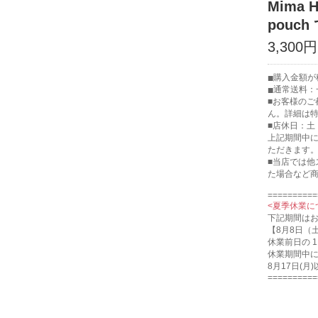
Mima
pouc
3,300円
購入金額が税
通常送料：一
■お客様の
ん。詳細は
■店休日：土
上記期間中
ただきます
■当店では
た場合など
==========
<夏季休業に
下記期間は
【8月8日（
休業前日の 
休業期間中
8月17日(
==========