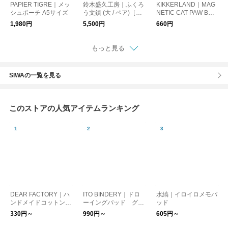
PAPIER TIGRE｜メッ
鈴木盛久工房｜ふくろ
KIKKERLAND｜MAG
シュポーチ A5サイズ
う文鎮 (大 / ペア)［ペ
NETIC CAT PAW BOO
ーパーウェイト・イン
KMARKS（ブックマ
1,980円
5,500円
660円
テリア・南部鉄器］
ーク4個セット）
もっと見る
SIWAの一覧を見る
このストアの人気アイテムランキング
DEAR FACTORY｜ハ
ITO BINDERY｜ドロ
水縞｜イロイロメモパ
ンドメイドコットンペ
ーイングパッド グレ
ッド
ーパー ラウンドカー
ー
330円～
990円～
605円～
ド