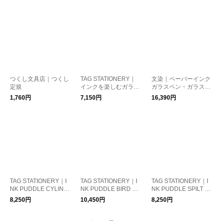
つくし文具店｜つくし
TAG STATIONERY｜
文染｜ペーパーインク
定規
インクを楽しむガラス
ガラスペン・ガラス小
ペン （硬質ガラス）
皿セット
1,760円
7,150円
16,390円
TAG STATIONERY｜I
TAG STATIONERY｜I
TAG STATIONERY｜I
NK PUDDLE CYLIND
NK PUDDLE BIRD イ
NK PUDDLE SPILT イ
ER インク壺
ンク壺
ンク壺
8,250円
10,450円
8,250円