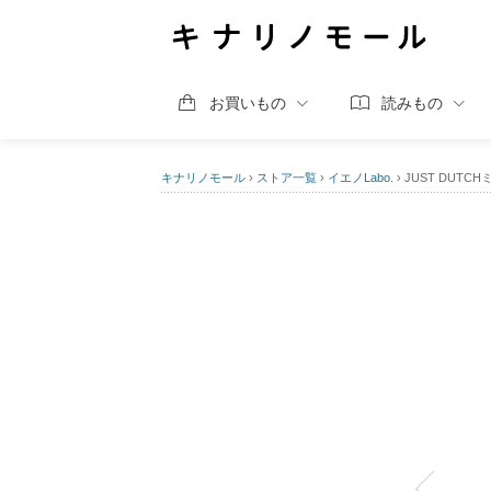
お買いもの
読みもの
キナリノモール
›
ストア一覧
›
イエノLabo.
›
JUST DUT