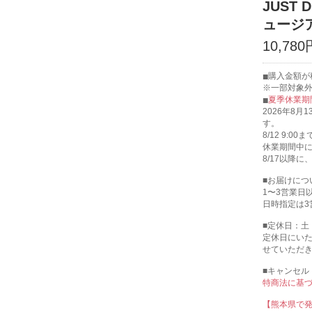
JUST
ュージ
10,780
購入金額が
※一部対象
夏季休業期
2026年8月
す。
8/12 9
休業期間中
8/17以降
■お届けにつ
1〜3営業日
日時指定は3
■定休日：土
定休日にい
せていただ
■キャンセル
特商法に基
【熊本県で