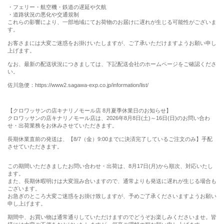
・フェリー・航空機・鉄道の遅延や欠航
・道路状況の悪化や交通規制
これらの影響により、一部地域にてお荷物のお届けに遅れが生じる可能性がございま
す。
お客さまには大変ご迷惑をお掛けいたしますが、ご了承いただけますようお願い申し
上げます。
なお、最新の配送状況につきましては、下記配送会社のホームページをご確認くださ
い。
佐川急便：https://www2.sagawa-exp.co.jp/information/list/
【クロワッサンの店キナリノモール店 8月夏季休業日のお知らせ】
クロワッサンの店キナリノモール店は、2026年8月8日(土)～16日(日)のお問い合わ
せ・出荷業務をお休みさせていただきます。
長期休業直前の発送は、【8/7（金）9:00までに決済完了しているご注文のみ】手配
させていただきます。
この期間いただきましたお問い合わせ・出荷は、8月17日(月)から順次、対応いたし
ます。
また、長期休暇明けは大変混み合いますので、通常よりも発送に遅れが生じる場合も
ございます。
お急ぎのところ大変ご迷惑をお掛け致しますが、予めご了承くださいますようお願い
申し上げます。
期間中、お買い物は通常通りしていただけますのでどうぞお楽しみくださいませ。皆