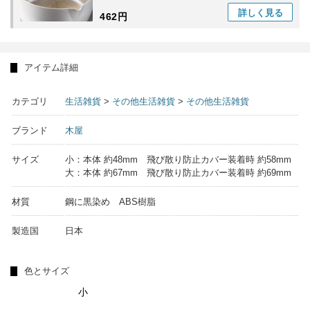
用）台所用日 食器洗い ギフト
詳しく
見る
462円
アイテム詳細
カテゴリ
生活雑貨
>
その他生活雑貨
>
その他生活雑貨
ブランド
木屋
サイズ
小：本体 約48mm 飛び散り防止カバー装着時 約58mm
大：本体 約67mm 飛び散り防止カバー装着時 約69mm
材質
鋼に黒染め ABS樹脂
製造国
日本
色とサイズ
小