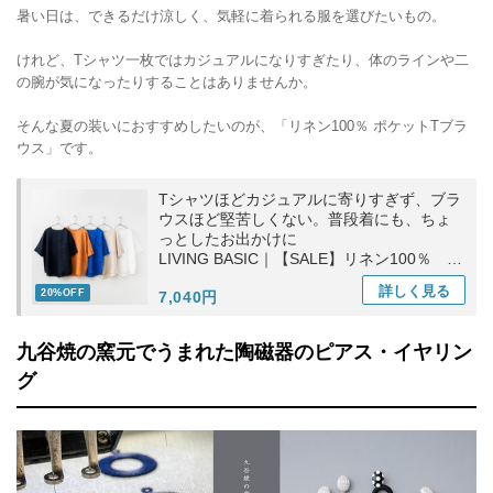
暑い日は、できるだけ涼しく、気軽に着られる服を選びたいもの。
けれど、Tシャツ一枚ではカジュアルになりすぎたり、体のラインや二
の腕が気になったりすることはありませんか。
そんな夏の装いにおすすめしたいのが、「リネン100％ ポケットTブラ
ウス」です。
Tシャツほどカジュアルに寄りすぎず、ブラ
ウスほど堅苦しくない。普段着にも、ちょ
っとしたお出かけに
LIVING BASIC｜【SALE】リネン100％ ポ
ケットTブラウス トップス ギフト お出かけ
詳しく
見る
20%OFF
7,040円
九谷焼の窯元でうまれた陶磁器のピアス・イヤリン
グ