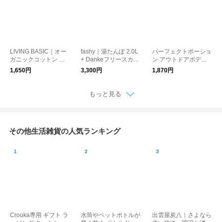
LIVING BASIC｜オー
fashy｜湯たんぽ 2.0L
パーフェクトポーショ
ガニックコットン キ
+ Dankeフリースカバ
ン アウトドアボディ
ルトアイマスク リラ
ー リラックス ギフト
スプレー 100ml ギフ
1,650円
3,300円
1,870円
ックス
ト 天然アロマ
もっと見る
その他生活雑貨の人気ランキング
Crouka専用 ギフト ラ
水筒やペットボトルが
出雲屋炭八｜さよなら