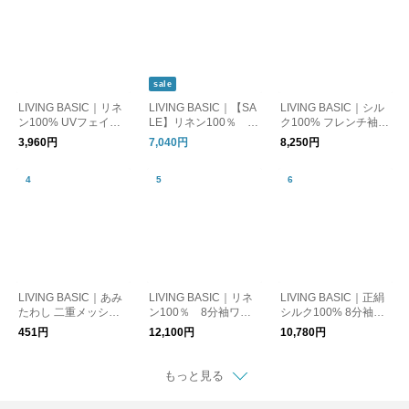
sale
LIVING BASIC｜リネ
LIVING BASIC｜【SA
LIVING BASIC｜シル
ン100% UVフェイス
LE】リネン100％ ポ
ク100% フレンチ袖ニ
カバー 日よけ 紫外線
ケットTブラウス トッ
ット Tシャツ トップス
3,960円
7,040円
8,250円
対策 マスク
プス ギフト お出かけ
日本製
LIVING BASIC｜あみ
LIVING BASIC｜リネ
LIVING BASIC｜正絹
たわし 二重メッシュ
ン100％ 8分袖ワイ
シルク100% 8分袖イ
紐付き キッチン用品
ドブラウス トップス
ンナー ルームウェア
451円
12,100円
10,780円
洗い物 食器洗い 日本
ギフト 春夏 綿100%
製
もっと見る