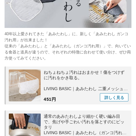
40年以上愛されてきた「あみたわし」に、新しく「あみたわし ガンコ
汚れ用」が出来ました！
従来の「あみたわし」と「あみたわし（ガンコ汚れ用）」で、向いてい
る食器と道具が違うので、それぞれの特徴に合わせて使い分け、ぜひ両
方使ってみてください。
ねちょねちょ汚れはおまかせ！傷をつけず
に汚れをかき取る。
LIVING BASIC｜あみたわし 二重メッシュ
紐付き キッチン用品 洗い物 食器洗い 日本
詳しく
見る
451円
製
通常のあみたわしより細かく硬い編み目
で、焦げや手ごわい汚れを落とすのにピッ
タリ
LIVING BASIC｜あみたわし（ガンコ汚れ