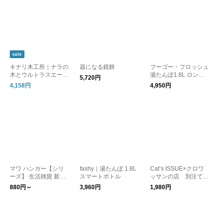
sale
キナリ木工所｜ナラの
器になる鏡餅
フーゴー・フロッシュ
木とウルトラスエード
湯たんぽ1.8L ロング
5,720円
のカードケース ギフ
ヘアーボア
4,158円
4,950円
ト 日本製 名刺
マワ ハンガー【シリ
fashy｜湯たんぽ 1.8L
Cat’s ISSUE×クロワ
ーズ】 生活雑貨 新生
スマートボトル
ッサンの店 別注てぬ
活 コンパクト
ぐい 日本製
880円～
3,960円
1,980円