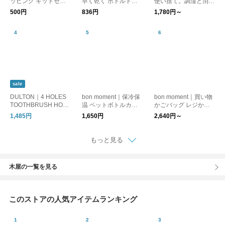
ッピング キットセッ
早く乾く ボトルドラ
使い捨て。調湿と消臭
ト プレゼント 贈り物
イヤー 2Pセット
に対策に「炭八かや袋
500円
836円
1,780円～
Gift Wrapping クロー
セット」メール便送料
カ
無料
sale
DULTON｜4 HOLES
bon moment｜保冷保
bon moment｜買い物
TOOTHBRUSH HOLD
温 ペットボトルカバ
かごバッグ レジかご
ER/歯ブラシスタンド
ー ストラップ付 / 500
用 保冷エコバッグ
1,485円
1,650円
2,640円～
ml 600ml ケース ホル
ダー
もっと見る
木屋の一覧を見る
このストアの人気アイテムランキング