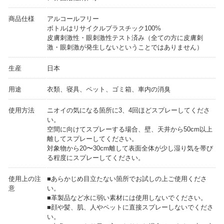
商品仕様
アルコールフリー
ボトルはリサイクルプラスチック100%
皮膚刺激性・眼刺激性テスト済み（全ての方に皮膚刺
激・眼刺激が発生しないということではありません）
生産
日本
用途
衣類、寝具、ペット、ゴミ箱、車内の消臭
使用方法
ニオイの気になる箇所に3、4回ほどスプレーしてくださ
い。
空間に向けてスプレーする場合、壁、天井から50cm以上
離してスプレーしてください。
対象物から20〜30cm離して表面全体が少し湿り気を帯び
る程度にスプレーしてください。
使用上の注
■あらかじめ目立たない箇所でお試しの上ご使用くださ
意
い。
■革製品など水に弱い素材には使用しないでください。
■顔や髪、肌、人やペットに直接スプレーしないでくださ
い。