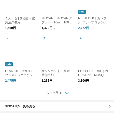
sale
きえーる | 加湿器・空
NIOCAN｜NIOCAN ス
RESTFOLK｜カンフ
気清浄機用
プレー（10ml・100m
ル ツリーブロック(24
l・500ml・詰め替え1
個入り)/防虫剤/防臭剤
1,650円～
1,320円～
2,772円
000ml）
sale
LEAKTITE｜5ガロン
サンソホワイト 酸素
POST GENERAL｜IN
プラスチックバケツ(C
系漂白剤
DUSTRIAL MOSQUIT
OSTCO)
O COIL BOX / インダ
2,475円
1,232円
3,300円
ストリアル モスキー
トコイルボックス 蚊
取り線香入れ
もっと見る
NIOCANの一覧を見る