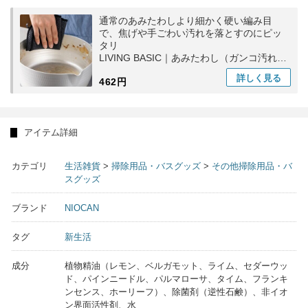
通常のあみたわしより細かく硬い編み目
で、焦げや手ごわい汚れを落とすのにピッ
タリ
LIVING BASIC｜あみたわし（ガンコ汚れ
用）台所用日 食器洗い ギフト
詳しく
見る
462円
アイテム詳細
カテゴリ
生活雑貨
>
掃除用品・バスグッズ
>
その他掃除用品・バ
スグッズ
ブランド
NIOCAN
タグ
新生活
成分
植物精油（レモン、ベルガモット、ライム、セダーウッ
ド、パインニードル、パルマローサ、タイム、フランキ
ンセンス、ホーリーフ）、除菌剤（逆性石鹸）、非イオ
ン界面活性剤、水