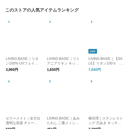
このストアの人気アイテムランキング
sale
LIVING BASIC｜リネ
LIVING BASIC｜リト
LIVING BASIC｜【SA
ン100% UVフェイス
アニアリネン キッチ
LE】リネン100％ ポ
カバー 日よけ 紫外線
ンクロス 生活雑貨
ケットTブラウス トッ
3,960円
1,650円
7,040円
対策 マスク
プス ギフト お出かけ
セラーメイト｜全方位
LIVING BASIC｜あみ
柳宗理｜ステンレスト
透明な容器 チャーミ
たわし 二重メッシュ
ング 穴あき キッチン
ークリア
紐付き キッチン用品
用品 日本製