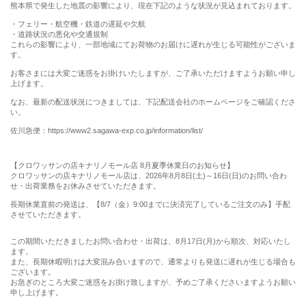
熊本県で発生した地震の影響により、現在下記のような状況が見込まれております。
・フェリー・航空機・鉄道の遅延や欠航
・道路状況の悪化や交通規制
これらの影響により、一部地域にてお荷物のお届けに遅れが生じる可能性がございま
す。
お客さまには大変ご迷惑をお掛けいたしますが、ご了承いただけますようお願い申し
上げます。
なお、最新の配送状況につきましては、下記配送会社のホームページをご確認くださ
い。
佐川急便：https://www2.sagawa-exp.co.jp/information/list/
【クロワッサンの店キナリノモール店 8月夏季休業日のお知らせ】
クロワッサンの店キナリノモール店は、2026年8月8日(土)～16日(日)のお問い合わ
せ・出荷業務をお休みさせていただきます。
長期休業直前の発送は、【8/7（金）9:00までに決済完了しているご注文のみ】手配
させていただきます。
この期間いただきましたお問い合わせ・出荷は、8月17日(月)から順次、対応いたし
ます。
また、長期休暇明けは大変混み合いますので、通常よりも発送に遅れが生じる場合も
ございます。
お急ぎのところ大変ご迷惑をお掛け致しますが、予めご了承くださいますようお願い
申し上げます。