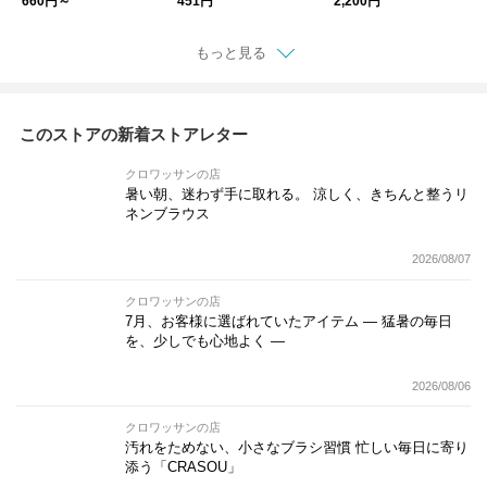
660円～
451円
2,200円
洗い物 食器洗い 日本
製
もっと見る
このストアの新着ストアレター
クロワッサンの店
暑い朝、迷わず手に取れる。 涼しく、きちんと整うリ
ネンブラウス
2026/08/07
クロワッサンの店
7月、お客様に選ばれていたアイテム — 猛暑の毎日
を、少しでも心地よく —
2026/08/06
クロワッサンの店
汚れをためない、小さなブラシ習慣 忙しい毎日に寄り
添う「CRASOU」