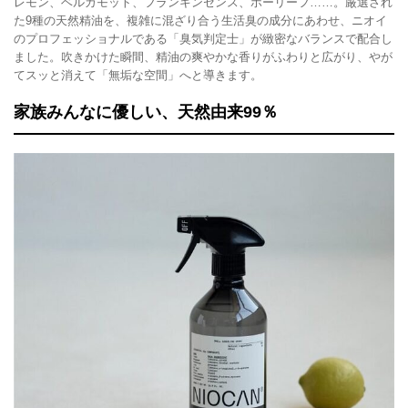
レモン、ベルガモット、フランキンセンス、ホーリーフ……。厳選され
た9種の天然精油を、複雑に混ざり合う生活臭の成分にあわせ、ニオイ
のプロフェッショナルである「臭気判定士」が緻密なバランスで配合し
ました。吹きかけた瞬間、精油の爽やかな香りがふわりと広がり、やが
てスッと消えて「無垢な空間」へと導きます。
家族みんなに優しい、天然由来99％