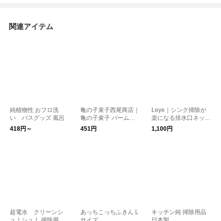
関連アイテム
純植物性 おフロ洗
亀の子束子西尾商店｜
Leye｜シンク掃除が
い バスグッズ 風呂
亀の子束子 パームチ
楽になる排水口ネット
ビッコ 掃除用品 日本
ホルダー バスグッズ
418円～
451円
1,100円
製
掃除用品 日本製
超電水 クリーンシ
あっちこっちふきん L
キッチン純 掃除用品
ュ！シュ！ 掃除用品
サイズ
日本製