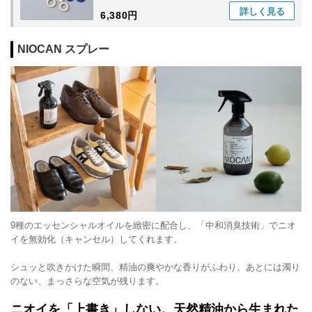
詳しく
見る
6,380円
NIOCAN スプレー
9種のエッセンシャルオイルを緻密に配合し、「中和消臭技術」でニオ
イを無効化（キャンセル）してくれます。
シュッと吹きかけた瞬間、精油の爽やかな香りがふわり。あとには濁り
のない、まっさらな空気が残ります。
ニオイを「上書き」しない。天然精油から生まれた