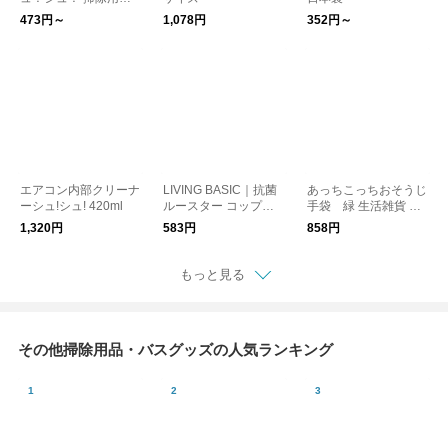
キッチン用品 生活雑
473円～
1,078円
352円～
貨 日本製 除菌 洗浄
エアコン内部クリーナ
LIVING BASIC｜抗菌
あっちこっちおそうじ
ーシュ!シュ! 420ml
ルースター コップ・
手袋 緑 生活雑貨 掃
ボトル洗い 掃除用品
除用品
1,320円
583円
858円
もっと見る
その他掃除用品・バスグッズの人気ランキング