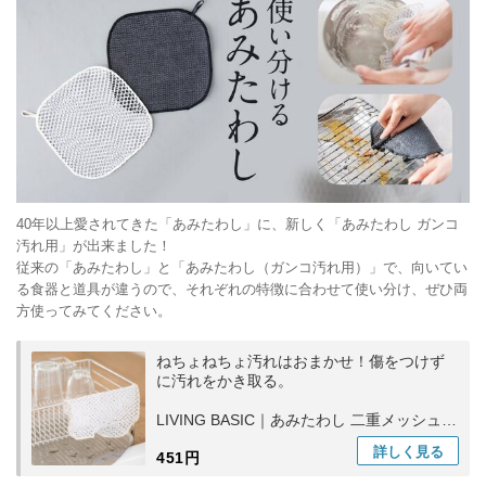
40年以上愛されてきた「あみたわし」に、新しく「あみたわし ガンコ
汚れ用」が出来ました！
従来の「あみたわし」と「あみたわし（ガンコ汚れ用）」で、向いてい
る食器と道具が違うので、それぞれの特徴に合わせて使い分け、ぜひ両
方使ってみてください。
ねちょねちょ汚れはおまかせ！傷をつけず
に汚れをかき取る。
LIVING BASIC｜あみたわし 二重メッシュ
紐付き キッチン用品 洗い物 食器洗い 日本
詳しく
見る
451円
製