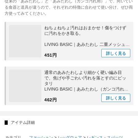
従来の「あみたわし」と「あみたわし（ガンコ汚れ用）」で、向いてい
る食器と道具が違うので、それぞれの特徴に合わせて使い分け、ぜひ両
方使ってみてください。
ねちょねちょ汚れはおまかせ！傷をつけず
に汚れをかき取る。
LIVING BASIC｜あみたわし 二重メッシュ
紐付き キッチン用品 洗い物 食器洗い 日本
詳しく
見る
451円
製
通常のあみたわしより細かく硬い編み目
で、焦げや手ごわい汚れを落とすのにピッ
タリ
LIVING BASIC｜あみたわし（ガンコ汚れ
用）台所用日 食器洗い ギフト
詳しく
見る
462円
アイテム詳細
カテゴリ
ファッション
>
レッグウェア
>
レギンス・スパッツ