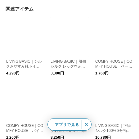
関連アイテム
LIVING BASIC｜シル
LIVING BASIC｜肌側
COMFY HOUSE｜CO
クおやすみ靴下 セリ
シルク レッグウォー
MFY HOUSE ベーシ
シン 睡眠 ルームウェ
マー 防寒 ギフト 日本
ックソックス 靴下 カ
4,290円
3,300円
1,760円
ア ギフト 日本製
製
ラフル ギフト 日本製
アプリで見る
COMFY HOUSE｜CO
LIVING BASIC｜シル
LIVING BASIC｜正絹
MFY HOUSE パイル
ク100% フレンチ袖ニ
シルク100% 8分袖イ
ルームソックス 靴下
ット Tシャツ トップス
ンナー ルームウェア
2,200円
8,250円
10,780円