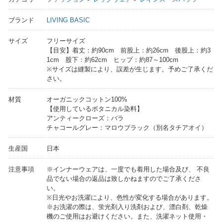
ブランド
LIVING BASIC
サイズ
フリーサイズ
【目安】着丈：約90cm 前股上：約26cm 後股上：約3
1cm 股下：約62cm ヒップ：約87～100cm
※サイズは縫製により、誤差が生じます。予めご了承くだ
さい。
材質
オーガニックコットン100%
【使用しているボタニカル染料】
アンティークローズ：バラ
チャコールグレー：マロウブラック（別名タチアオイ）
生産国
日本
注意事項
※インナーウェアは、一度でも着用した場合及び、 不良
品でない場合の返品は致しかねますのでご了承くださ
い。
※日光やお洗濯により、色性が変化する場合があります。
※お洗濯の際は、蛍光剤入り洗剤および、漂白剤、乾燥
機のご使用はお避けください。また、洗濯ネット使用・