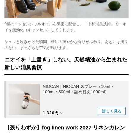
9種のエッセンシャルオイルを緻密に配合し、「中和消臭技術」でニオ
イを無効化（キャンセル）してくれます。
シュッと吹きかけた瞬間、精油の爽やかな香りがふわり。あとには濁り
のない、まっさらな空気が残ります。
ニオイを「上書き」しない。天然精油から生まれた
新しい消臭習慣
NIOCAN｜NIOCAN スプレー（10ml・
100ml・500ml・詰め替え1000ml）
詳しく
見る
1,320円～
【残りわずか】fog linen work 2027 リネンカレン