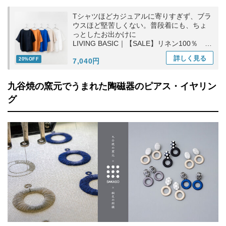
Tシャツほどカジュアルに寄りすぎず、ブラ
ウスほど堅苦しくない。普段着にも、ちょ
っとしたお出かけに
LIVING BASIC｜【SALE】リネン100％ ポ
ケットTブラウス トップス ギフト お出かけ
詳しく
見る
20%OFF
7,040円
九谷焼の窯元でうまれた陶磁器のピアス・イヤリン
グ