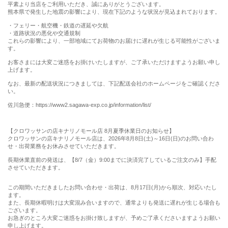
平素より当店をご利用いただき、誠にありがとうございます。
熊本県で発生した地震の影響により、現在下記のような状況が見込まれております。
・フェリー・航空機・鉄道の遅延や欠航
・道路状況の悪化や交通規制
これらの影響により、一部地域にてお荷物のお届けに遅れが生じる可能性がございま
す。
お客さまには大変ご迷惑をお掛けいたしますが、ご了承いただけますようお願い申し
上げます。
なお、最新の配送状況につきましては、下記配送会社のホームページをご確認くださ
い。
佐川急便：https://www2.sagawa-exp.co.jp/information/list/
【クロワッサンの店キナリノモール店 8月夏季休業日のお知らせ】
クロワッサンの店キナリノモール店は、2026年8月8日(土)～16日(日)のお問い合わ
せ・出荷業務をお休みさせていただきます。
長期休業直前の発送は、【8/7（金）9:00までに決済完了しているご注文のみ】手配
させていただきます。
この期間いただきましたお問い合わせ・出荷は、8月17日(月)から順次、対応いたし
ます。
また、長期休暇明けは大変混み合いますので、通常よりも発送に遅れが生じる場合も
ございます。
お急ぎのところ大変ご迷惑をお掛け致しますが、予めご了承くださいますようお願い
申し上げます。