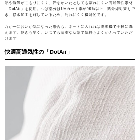
熱や湿気がこもりにくく、汗をかいたとしても蒸れにくい高通気性素材
「DotAir」を使用。つば部分はUVカット率が99%以上。紫外線対策もで
き、撥水加工を施しているため、汚れにくく機能的です。
万が一においが気になった場合も、ネットに入れれば洗濯機で手軽に洗
えます。乾きも早く、いつでも清潔な状態で気持ちよくかぶっていただ
けます
快適高通気性の「DotAir」