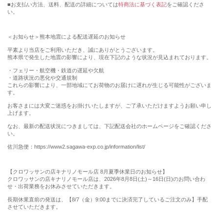
■お支払い方法、送料、配送の詳細については
特商法に基づく表記
をご確認くださ
い。
＜お知らせ＞熊本地震による配送遅延のお知らせ
平素より当店をご利用いただき、誠にありがとうございます。
熊本県で発生した地震の影響により、現在下記のような状況が見込まれております。
・フェリー・航空機・鉄道の遅延や欠航
・道路状況の悪化や交通規制
これらの影響により、一部地域にてお荷物のお届けに遅れが生じる可能性がございま
す。
お客さまには大変ご迷惑をお掛けいたしますが、ご了承いただけますようお願い申し
上げます。
なお、最新の配送状況につきましては、下記配送会社のホームページをご確認くださ
い。
佐川急便：https://www2.sagawa-exp.co.jp/information/list/
【クロワッサンの店キナリノモール店 8月夏季休業日のお知らせ】
クロワッサンの店キナリノモール店は、2026年8月8日(土)～16日(日)のお問い合わ
せ・出荷業務をお休みさせていただきます。
長期休業直前の発送は、【8/7（金）9:00までに決済完了しているご注文のみ】手配
させていただきます。