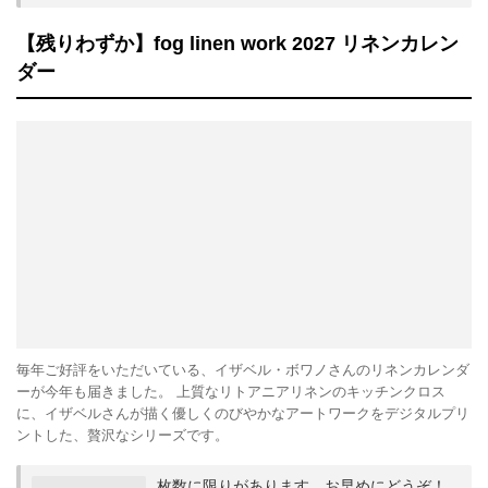
【残りわずか】fog linen work 2027 リネンカレン
ダー
毎年ご好評をいただいている、イザベル・ボワノさんのリネンカレンダ
ーが今年も届きました。 上質なリトアニアリネンのキッチンクロス
に、イザベルさんが描く優しくのびやかなアートワークをデジタルプリ
ントした、贅沢なシリーズです。
枚数に限りがあります。お早めにどうぞ！