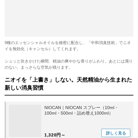
9種のエッセンシャルオイルを緻密に配合し、「中和消臭技術」でニオ
イを無効化（キャンセル）してくれます。
シュッと吹きかけた瞬間、精油の爽やかな香りがふわり。あとには濁り
のない、まっさらな空気が残ります。
ニオイを「上書き」しない。天然精油から生まれた
新しい消臭習慣
NIOCAN｜NIOCAN スプレー（10ml・
100ml・500ml・詰め替え1000ml）
詳しく
見る
1,320円～