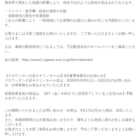
熊本県で発生した地震の影響により、現在下記のような状況が見込まれております。
・フェリー・航空機・鉄道の遅延や欠航
・道路状況の悪化や交通規制
これらの影響により、一部地域にてお荷物のお届けに遅れが生じる可能性がございま
す。
お客さまには大変ご迷惑をお掛けいたしますが、ご了承いただけますようお願い申し
上げます。
なお、最新の配送状況につきましては、下記配送会社のホームページをご確認くださ
い。
佐川急便：https://www2.sagawa-exp.co.jp/information/list/
【クロワッサンの店キナリノモール店 8月夏季休業日のお知らせ】
クロワッサンの店キナリノモール店は、2026年8月8日(土)～16日(日)のお問い合わ
せ・出荷業務をお休みさせていただきます。
長期休業直前の発送は、【8/7（金）9:00までに決済完了しているご注文のみ】手配
させていただきます。
この期間いただきましたお問い合わせ・出荷は、8月17日(月)から順次、対応いたし
ます。
また、長期休暇明けは大変混み合いますので、通常よりも発送に遅れが生じる場合も
ございます。
お急ぎのところ大変ご迷惑をお掛け致しますが、予めご了承くださいますようお願い
申し上げます。