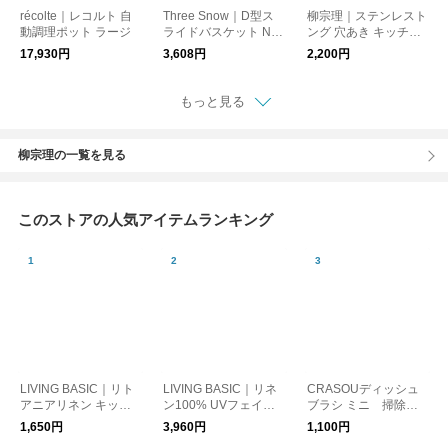
récolte｜レコルト 自
Three Snow｜D型ス
柳宗理｜ステンレスト
動調理ポット ラージ
ライドバスケット No.
ング 穴あき キッチン
2
用品 日本製
17,930円
3,608円
2,200円
もっと見る
柳宗理の一覧を見る
このストアの人気アイテムランキング
LIVING BASIC｜リト
LIVING BASIC｜リネ
CRASOUディッシュ
アニアリネン キッチ
ン100% UVフェイス
ブラシ ミニ 掃除用
ンクロス 生活雑貨
カバー 日よけ 紫外線
品 日本製
1,650円
3,960円
1,100円
対策 マスク