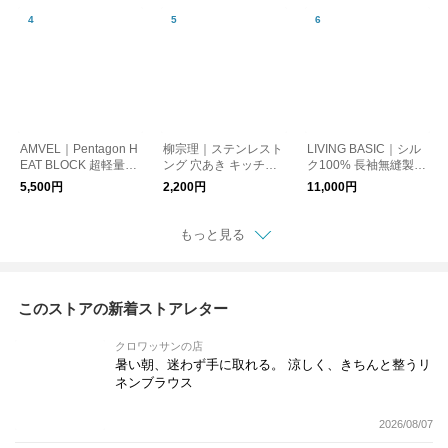
AMVEL｜Pentagon H
柳宗理｜ステンレスト
LIVING BASIC｜シル
EAT BLOCK 超軽量の
ング 穴あき キッチン
ク100% 長袖無縫製ニ
晴雨兼用傘 日傘 折り
用品 日本製
ット / シルク100% 裾
5,500円
2,200円
11,000円
たたみ傘 レイングッ
リブ腹巻ニットパン
ズ UVケア ギフト
ツ ルームウェア 日
本製 ギフト
もっと見る
このストアの新着ストアレター
クロワッサンの店
暑い朝、迷わず手に取れる。 涼しく、きちんと整うリ
ネンブラウス
2026/08/07