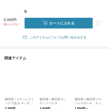
3,300円
カートに入れる
残りわずか
このアイテムについてお問い合わせする
関連アイテム
柳宗理｜ステンレスト
柳宗理｜柳宗理 キッ
柳宗理｜柳宗理 ステ
ング 穴あき キッチン
チンツール S
ンレスボール キッチ
用品 日本製
ン用品 日本製 ギフト
2,200円
2,420円
1,650円～