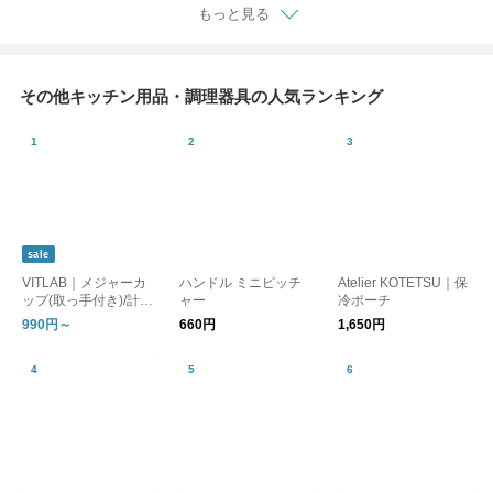
もっと見る
その他キッチン用品・調理器具の人気ランキング
sale
VITLAB｜メジャーカ
ハンドル ミニピッチ
Atelier KOTETSU｜保
ップ(取っ手付き)/計量
ャー
冷ポーチ
カップ ドイツ製
990円～
660円
1,650円