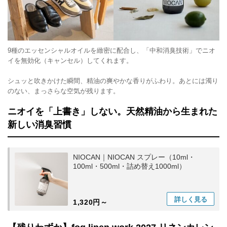
9種のエッセンシャルオイルを緻密に配合し、「中和消臭技術」でニオ
イを無効化（キャンセル）してくれます。
シュッと吹きかけた瞬間、精油の爽やかな香りがふわり。あとには濁り
のない、まっさらな空気が残ります。
ニオイを「上書き」しない。天然精油から生まれた
新しい消臭習慣
NIOCAN｜NIOCAN スプレー（10ml・
100ml・500ml・詰め替え1000ml）
詳しく
見る
1,320円～