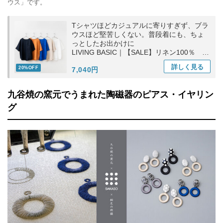
ウス」です。
Tシャツほどカジュアルに寄りすぎず、ブラ
ウスほど堅苦しくない。普段着にも、ちょ
っとしたお出かけに
LIVING BASIC｜【SALE】リネン100％ ポ
ケットTブラウス トップス ギフト お出かけ
詳しく
見る
20%OFF
7,040円
九谷焼の窯元でうまれた陶磁器のピアス・イヤリン
グ