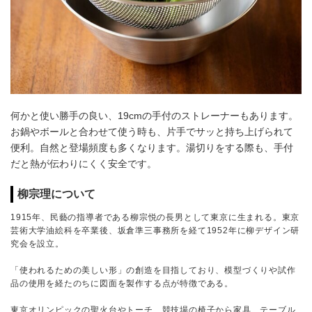
何かと使い勝手の良い、19cmの手付のストレーナーもあります。
お鍋やボールと合わせて使う時も、片手でサッと持ち上げられて
便利。自然と登場頻度も多くなります。湯切りをする際も、手付
だと熱が伝わりにくく安全です。
柳宗理について
1915年、民藝の指導者である柳宗悦の長男として東京に生まれる。東京
芸術大学油絵科を卒業後、坂倉準三事務所を経て1952年に柳デザイン研
究会を設立。
「使われるための美しい形」の創造を目指しており、模型づくりや試作
品の使用を経たのちに図面を製作する点が特徴である。
東京オリンピックの聖火台やトーチ、競技場の椅子から家具、テーブル