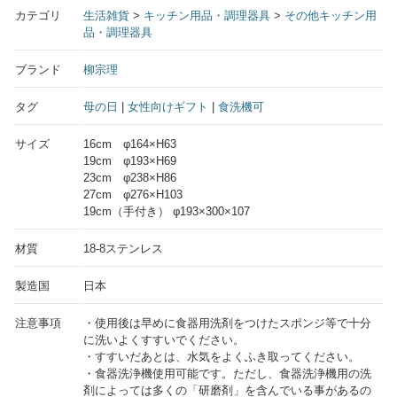
カテゴリ
生活雑貨
>
キッチン用品・調理器具
>
その他キッチン用
品・調理器具
ブランド
柳宗理
タグ
母の日
|
女性向けギフト
|
食洗機可
サイズ
16cm φ164×H63
19cm φ193×H69
23cm φ238×H86
27cm φ276×H103
19cm（手付き） φ193×300×107
材質
18-8ステンレス
製造国
日本
注意事項
・使用後は早めに食器用洗剤をつけたスポンジ等で十分
に洗いよくすすいでください。
・すすいだあとは、水気をよくふき取ってください。
・食器洗浄機使用可能です。ただし、食器洗浄機用の洗
剤によっては多くの「研磨剤」を含んでいる事があるの