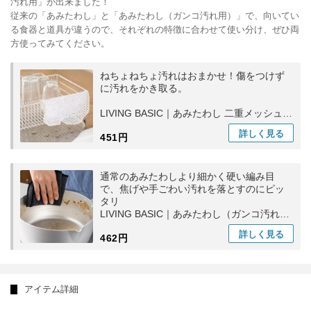
汚れ用」が出来ました！
従来の「あみたわし」と「あみたわし（ガンコ汚れ用）」で、向いてい
る食器と道具が違うので、それぞれの特徴に合わせて使い分け、ぜひ両
方使ってみてください。
ねちょねちょ汚れはおまかせ！傷をつけず
に汚れをかき取る。
LIVING BASIC｜あみたわし 二重メッシュ
紐付き キッチン用品 洗い物 食器洗い 日本
詳しく
見る
451円
製
通常のあみたわしより細かく硬い編み目
で、焦げや手ごわい汚れを落とすのにピッ
タリ
LIVING BASIC｜あみたわし（ガンコ汚れ
用）台所用日 食器洗い ギフト
詳しく
見る
462円
アイテム詳細