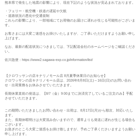
熊本県で発生した地震の影響により、現在下記のような状況が見込まれております。
・フェリー・航空機・鉄道の遅延や欠航
・道路状況の悪化や交通規制
これらの影響により、一部地域にてお荷物のお届けに遅れが生じる可能性がございま
す。
お客さまには大変ご迷惑をお掛けいたしますが、ご了承いただけますようお願い申し
上げます。
なお、最新の配送状況につきましては、下記配送会社のホームページをご確認くださ
い。
佐川急便：https://www2.sagawa-exp.co.jp/information/list/
【クロワッサンの店キナリノモール店 8月夏季休業日のお知らせ】
クロワッサンの店キナリノモール店は、2026年8月8日(土)～16日(日)のお問い合わ
せ・出荷業務をお休みさせていただきます。
長期休業直前の発送は、【8/7（金）9:00までに決済完了しているご注文のみ】手配
させていただきます。
この期間いただきましたお問い合わせ・出荷は、8月17日(月)から順次、対応いたし
ます。
また、長期休暇明けは大変混み合いますので、通常よりも発送に遅れが生じる場合も
ございます。
お急ぎのところ大変ご迷惑をお掛け致しますが、予めご了承くださいますようお願い
申し上げます。