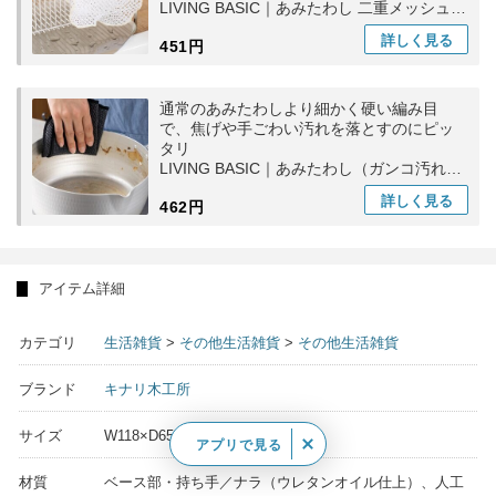
LIVING BASIC｜あみたわし 二重メッシュ
紐付き キッチン用品 洗い物 食器洗い 日本
詳しく
見る
451円
製
通常のあみたわしより細かく硬い編み目
で、焦げや手ごわい汚れを落とすのにピッ
タリ
LIVING BASIC｜あみたわし（ガンコ汚れ
用）台所用日 食器洗い ギフト
詳しく
見る
462円
アイテム詳細
カテゴリ
生活雑貨
>
その他生活雑貨
>
その他生活雑貨
ブランド
キナリ木工所
サイズ
W118×D65×H15mm
アプリで見る
材質
ベース部・持ち手／ナラ（ウレタンオイル仕上）、人工