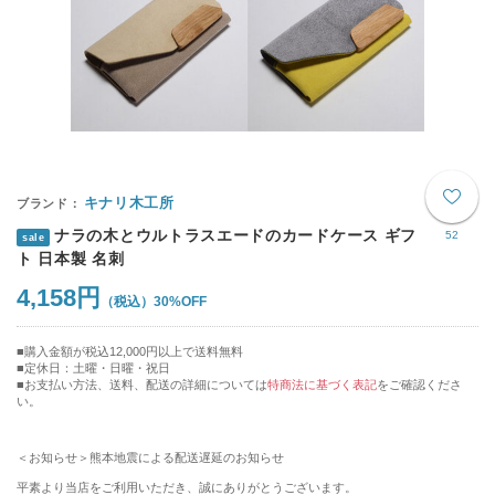
キナリ木工所
ナラの木とウルトラスエードのカードケース ギフ
52
sale
ト 日本製 名刺
4,158円
30%OFF
購入金額が税込12,000円以上で送料無料
定休日：土曜・日曜・祝日
■お支払い方法、送料、配送の詳細については
特商法に基づく表記
をご確認くださ
い。
＜お知らせ＞熊本地震による配送遅延のお知らせ
平素より当店をご利用いただき、誠にありがとうございます。