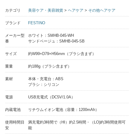
カテゴリ
美容ケア・美容雑貨
>
ヘアケア
>
その他ヘアケア
ブランド
FESTINO
メーカー型
ホワイト：SMHB-045-WH
番
サンドベージュ：SMHB-045-SB
サイズ
約W99×D79×H56mm（ブラシ含まず）
重量
約188g（ブラシ含まず）
素材
本体・充電台：ABS
ブラシ：シリコン
電源
USB充電式（DC5V/1.0A）
内蔵電池
リチウムイオン電池（容量：1200mAh）
使用時間目
満充電約3時間で（HI）約2.5時間・（LO)約3時間使用可
安
能