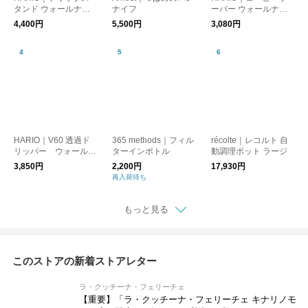
タンド ウォールナッ
ナイフ
ーバー ウォールナッ
ト
ト
4,400円
5,500円
3,080円
HARIO｜V60 透過ド
365 methods｜フィル
récolte｜レコルト 自
リッパー ウォールナ
ターインボトル
動調理ポット ラージ
ット
3,850円
2,200円
17,930円
再入荷待ち
もっと見る
このストアの新着ストアレター
ラ・クッチーナ・フェリーチェ
【重要】「ラ・クッチーナ・フェリーチェ キナリノモ