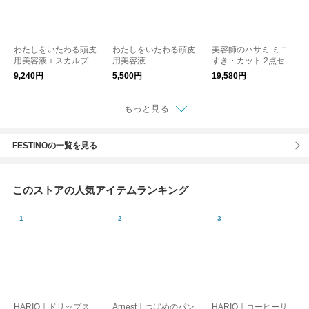
わたしをいたわる頭皮
わたしをいたわる頭皮
美容師のハサミ ミニ
用美容液＋スカルプク
用美容液
すき・カット 2点セッ
リーンブラシセット
ト
9,240円
5,500円
19,580円
もっと見る
FESTINOの一覧を見る
このストアの人気アイテムランキング
HARIO｜ドリップス
Arnest｜つばめのパン
HARIO｜コーヒーサ