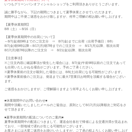
いつもグリーンパンオフィシャルショップをご利用頂きありがとうございます。
誠に勝手ながら、下記の期間につきまして夏季休業とさせていただきます。
期間中はご不便ご迷惑をおかけ致しますが、何卒ご理解の程お願い申し上げます。
【夏季休業期間】
8/8（土）～8/16（日）
【夏季休業期間中の出荷について】
～8/7(金)朝9時までのご注文分 ⇒ 8/7(金)までに出荷（出荷予備日：8/8）
8/7(金)朝9時以降～8/17(月)朝7時までのご注文分 ⇒ 8/17(月)以降、順次出荷
8/17(月)朝7時以降のご注文分 ⇒ 8/21(金)以降、順次出荷
【注意事項】
※ご注文内容に確認事項が発生した場合には、8/7(金)午前9時以前のご注文であって
も出荷いたしかねる場合がございます。予めご了承ください。
※夏季休業前の注文が殺到した場合には、8/8(土)出荷になる可能性がございます。
※夏季休業前後のご注文は、発送までに最大7営業日お時間を頂戴する場合がござい
ます。
ご迷惑をおかけしますが、ご理解賜りますよう何卒よろしくお願い申し上げます。
■休業期間中のお問い合わせ■
期間中頂戴いたしましたメールのご返信は、原則として8/17(月)以降順次ご対応をさ
せて頂きます。
■夏季休業期間の配送についてのご案内■
夏季休業期間中の配送につきまして、運送会社各社で帰省による交通渋滞が見込まれ
ており、一部地域で遅れが生じる可能性がございます。
お客さまには大変ご迷惑をお掛けいたしますが、ご了承の程よろしくお願い申し上げ