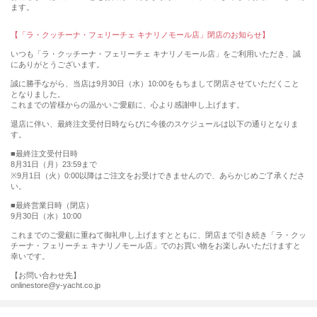
ます。
【「ラ・クッチーナ・フェリーチェ キナリノモール店」閉店のお知らせ】
いつも「ラ・クッチーナ・フェリーチェ キナリノモール店」をご利用いただき、誠
にありがとうございます。
誠に勝手ながら、当店は9月30日（水）10:00をもちまして閉店させていただくこと
となりました。
これまでの皆様からの温かいご愛顧に、心より感謝申し上げます。
退店に伴い、最終注文受付日時ならびに今後のスケジュールは以下の通りとなりま
す。
■最終注文受付日時
8月31日（月）23:59まで
※9月1日（火）0:00以降はご注文をお受けできませんので、あらかじめご了承くださ
い。
■最終営業日時（閉店）
9月30日（水）10:00
これまでのご愛顧に重ねて御礼申し上げますとともに、閉店まで引き続き「ラ・クッ
チーナ・フェリーチェ キナリノモール店」でのお買い物をお楽しみいただけますと
幸いです。
【お問い合わせ先】
onlinestore@y-yacht.co.jp