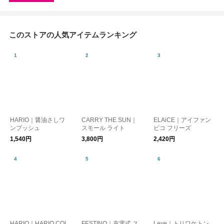
このストアの人気アイテムランキング
HARIO｜醤油さしワ
CARRY THE SUN｜
ELAiCE｜アイファン
ンプッシュ
スモール ライト
ピコ フリーズ
1,540円
3,800円
2,420円
HARIO｜HARIO COL
FESTINO｜充電式 ス
Leye｜トリワケトン