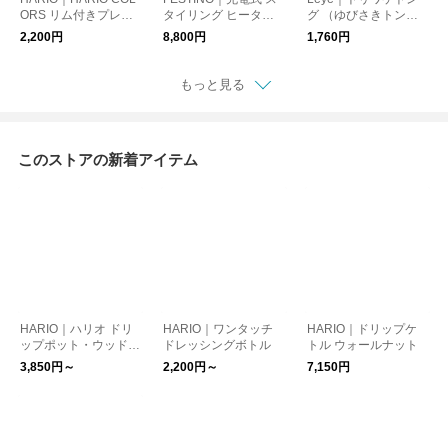
ORS リム付きプレー
タイリング ヒーター
グ （ゆびさきトン
ト
ブラシ
グ） ギフトボックス
2,200円
8,800円
1,760円
仕様
もっと見る
このストアの新着アイテム
HARIO｜ハリオ ドリ
HARIO｜ワンタッチ
HARIO｜ドリップケ
ップポット・ウッドネ
ドレッシングボトル
トル ウォールナット
ック
3,850円～
2,200円～
7,150円