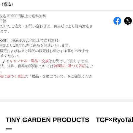
込10,000円以上で送料無料
日祝
ただいたご注文・お問い合わせは、休み明けより随時対応さ
きます。
550円（税込10000円以上で送料無料）
注文より1週間以内に商品を発送いたします。
日指定およびお届け時間の指定はお受けする事が出来ませ
了承ください。
による
キャンセル・返品・交換
はお受けしておりません。
方法、送料、配送の詳細については
特商法に基づく表記
をご
い。
法に基づく表記
の「返品・交換について」をご確認くださ
TINY GARDEN PRODUCTS TGF×Ryo
ー