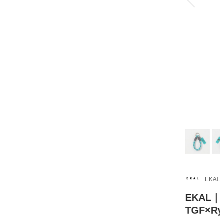
EKAL
EKAL｜
TGF×R