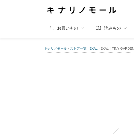
お買いもの
読みもの
キナリノモール
›
ストア一覧
›
EKAL
›
EKAL｜TINY GARDE