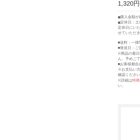
1,320円
購入金額が税
定休日：土
定休日にい
せていただ
■送料：一律
■発送日：ご
※商品の着
ん。予めご
■お客様都合
※お支払い
確認くださ
※詳細は
特商
い。