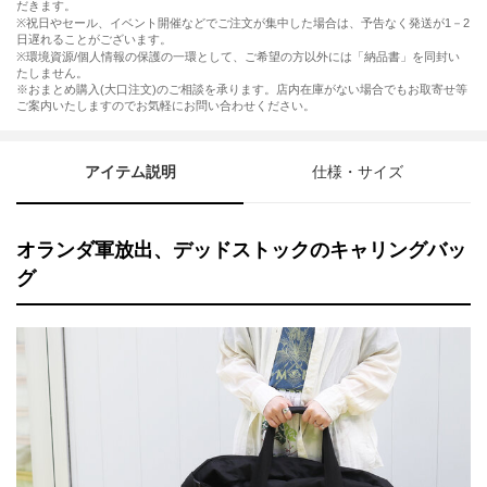
だきます。
※祝日やセール、イベント開催などでご注文が集中した場合は、予告なく発送が1－2
日遅れることがございます。
※環境資源/個人情報の保護の一環として、ご希望の方以外には「納品書」を同封い
たしません。
※おまとめ購入(大口注文)のご相談を承ります。店内在庫がない場合でもお取寄せ等
ご案内いたしますのでお気軽にお問い合わせください。
アイテム説明
仕様・サイズ
オランダ軍放出、デッドストックのキャリングバッ
グ