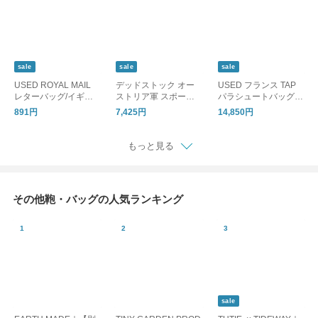
sale
sale
sale
USED ROYAL MAIL
デッドストック オー
USED フランス TAP
レターバッグ/イギリ
ストリア軍 スポーツ
パラシュートバッグ/
ス ロイヤルメール ポ
バッグ ブラック/ミリ
ミリタリー ボストン
891円
7,425円
14,850円
ーチ A4
タリー
バッグ
もっと見る
その他鞄・バッグの人気ランキング
sale