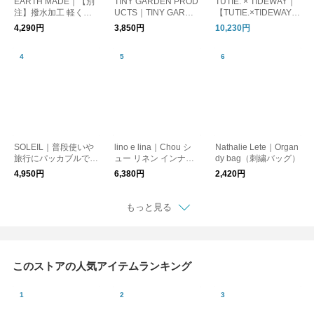
EARTH MADE｜【別
TINY GARDEN PROD
TUTIE. × TIDEWAY｜
注】撥水加工 軽くて
UCTS｜TINY GARDE
【TUTIE.×TIDEWAY】
使い勝手がいい ナイ
N PRODUCTS スト
LINEN MOSS BOSTO
4,290円
3,850円
10,230円
ロンボンサック
ロール2WAYメッシュ
N S /バッグ/bag/WEB
バッグ
限定
SOLEIL｜普段使いや
lino e lina｜Chou シ
Nathalie Lete｜Organ
旅行にパッカブルでき
ュー リネン インナー
dy bag（刺繍バッグ）
る撥水ウィークエンド
バッグ
4,950円
6,380円
2,420円
ボストンM [ギフト]
もっと見る
このストアの人気アイテムランキング