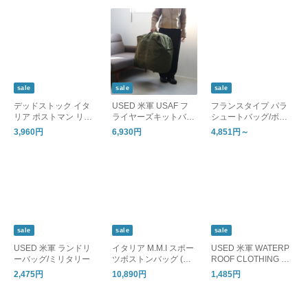
sale
sale
sale
デッドストック イタ
USED 米軍 USAF フ
フランスタイプ パラ
リア ポストマン リネ
ライヤーズキットバッ
シュートバッグ/ボス
ンケース/ミリタリー
グ/ミリタリー
トンバッグ
3,960円
6,930円
4,851円～
ポーチ
sale
sale
sale
USED 米軍 ランドリ
イタリア M.M.I スポー
USED 米軍 WATERP
ーバッグ/ミリタリー
ツボストンバッグ (ラ
ROOF CLOTHING BA
ウンド型)/ミリタリー
G ラバーライニング/
2,475円
10,890円
1,485円
デッドストック
ドライバッグ 防水バ
ッグ