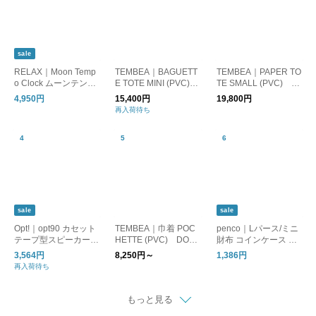
sale
RELAX｜Moon Temp
TEMBEA｜BAGUETT
TEMBEA｜PAPER TO
o Clock ムーンテンポ
E TOTE MINI (PVC)
TE SMALL (PVC) D
クロック/置時計 目覚
DOG-1/トートバッグ
OG-1/トートバッグ 犬
4,950円
15,400円
19,800円
まし時計
犬
再入荷待ち
sale
sale
Opt!｜opt90 カセット
TEMBEA｜巾着 POC
penco｜Lパース/ミニ
テープ型スピーカー/B
HETTE (PVC) DOG-
財布 コインケース カ
luetooth
1/ポシェット/巾着 バ
ードケース
3,564円
8,250円～
1,386円
ッグ 犬
再入荷待ち
もっと見る