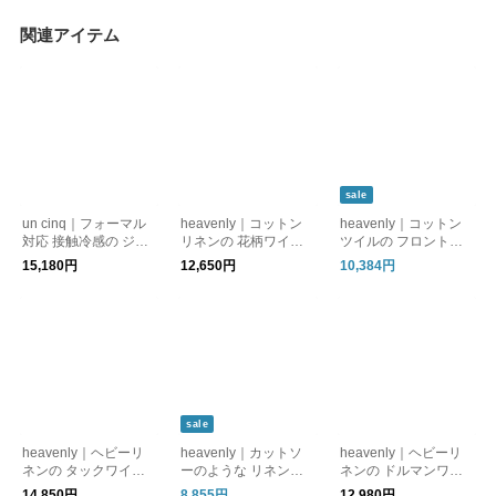
関連アイテム
sale
un cinq｜フォーマル
heavenly｜コットン
heavenly｜コットン
対応 接触冷感の ジャ
リネンの 花柄ワイド
ツイルの フロントポ
ンプスーツ
パンツ
ケットパンツ
15,180円
12,650円
10,384円
sale
heavenly｜ヘビーリ
heavenly｜カットソ
heavenly｜ヘビーリ
ネンの タックワイド
ーのような リネンプ
ネンの ドルマンワイ
パンツ
ルオーバー
ドプルオーバー
14,850円
8,855円
12,980円