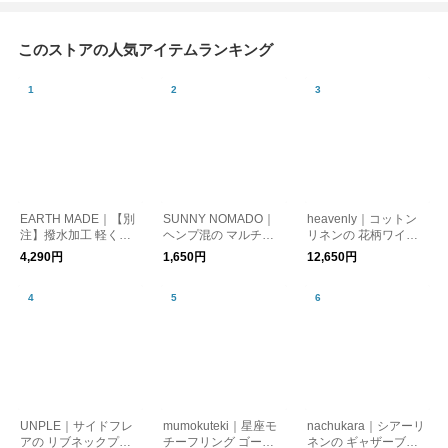
このストアの人気アイテムランキング
EARTH MADE｜【別
SUNNY NOMADO｜
heavenly｜コットン
注】撥水加工 軽くて
ヘンプ混の マルチカ
リネンの 花柄ワイド
使い勝手がいい ナイ
ラーソックス
パンツ
4,290円
1,650円
12,650円
ロンボンサック
UNPLE｜サイドフレ
mumokuteki｜星座モ
nachukara｜シアーリ
アの リブネックプル
チーフリング ゴール
ネンの ギャザーブラ