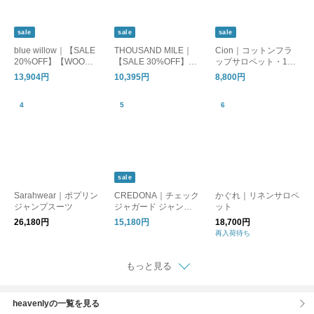
sale
sale
sale
blue willow｜【SALE
THOUSAND MILE｜
Cion｜コットンフラ
20%OFF】【WOODY
【SALE 30%OFF】C
ップサロペット・19-2
別注カラー】リネンオ
AMISOLE SALOPETT
5104
13,904円
10,395円
8,800円
ールインワン レディ
E HIGH AIR PERMEA
ース サロペットパン
BILITY キャミソール
ツ リネン ワイド 黒 ブ
サロペット レディー
ラック ブラウン 茶色
ス ボトムス tm261ha0
ダークグレー 01fup14
0432
238
sale
Sarahwear｜ポプリン
CREDONA｜チェック
かぐれ｜リネンサロペ
ジャンプスーツ
ジャガード ジャンプ
ット
スーツ CHECK JQ JU
26,180円
15,180円
18,700円
MP SUIT 1426130003
再入荷待ち
-0
もっと見る
heavenlyの一覧を見る