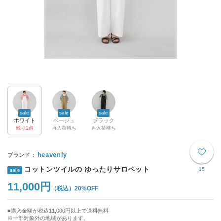
sale
sale
sale
ホワイト
ベージュ
ブラック
残り1点
再入荷待ち
再入荷待ち
heavenly
コットンツイルの ゆったりサロペット
15
sale
11,000円
20%OFF
購入金額が税込11,000円以上で送料無料
※一部対象外の地域があります。