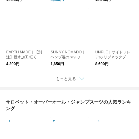
EARTH MADE｜【別
SUNNY NOMADO｜
UNPLE｜サイドフレ
注】撥水加工 軽くて
ヘンプ混の マルチカ
アの リブネックプル
使い勝手がいい ナイ
ラーソックス
オーバー
4,290円
1,650円
8,690円
ロンボンサック
もっと見る
サロペット・オーバーオール・ジャンプスーツの人気ランキ
ング