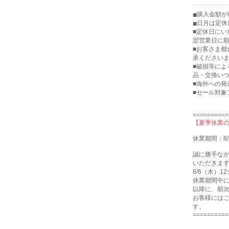
購入金額が税
日月は定休
■定休日に
翌営業日に
■お客さま
承ください
■破損等に
品・交換い
■海外への発
■セール対象
==========
【夏季休業
休業期間：8/
誠に勝手な
いただきま
8/6（木）
休業期間中に
以降に、順
お客様には
す。
==========