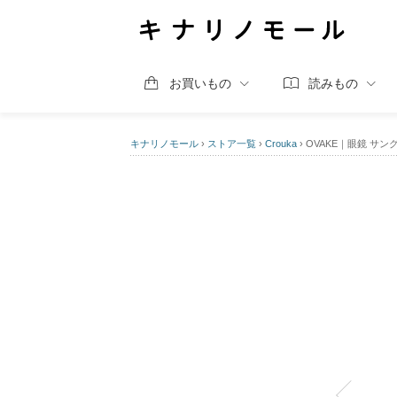
お買いもの
読みもの
キナリノモール
›
ストア一覧
›
Crouka
›
OVAKE｜眼鏡 サン