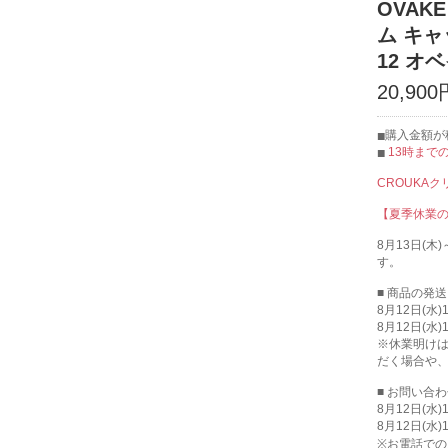
OVAK
ム キャ
12 オ
20,900
購入金額が
13時まで
CROUKA
【夏季休業
8月13日(
す。
■ 商品の発
8月12日(水
8月12日(水
※休業明け
だく場合や
■ お問い合
8月12日(水
8月12日(水
※お電話での