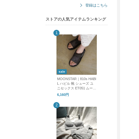
登録はこちら
ストアの人気アイテムランキング
sale
MOONSTAR｜810s HABI
L ハビル 靴 シューズ ユ
ニセックス ET051 ムーン
スター エイトテンス
6,160円