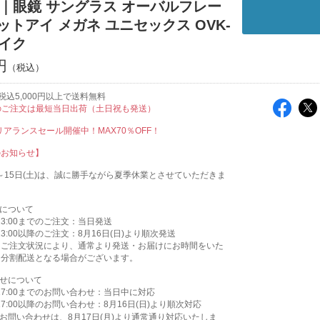
E｜眼鏡 サングラス オーバルフレー
ットアイ メガネ ユニセックス OVK-
ベイク
円
税込5,000円以上で送料無料
のご注文は最短当日出荷（土日祝も発送）
クリアランスセール開催中！MAX70％OFF！
のお知らせ】
木)～15日(土)は、誠に勝手ながら夏季休業とさせていただきま
送について
)13:00までのご注文：当日発送
)13:00以降のご注文：8月16日(日)より順次発送
はご注文状況により、通常より発送・お届けにお時間をいた
、分割配送となる場合がございます。
わせについて
)17:00までのお問い合わせ：当日中に対応
)17:00以降のお問い合わせ：8月16日(日)より順次対応
お問い合わせは、8月17日(月)より通常通り対応いたしま